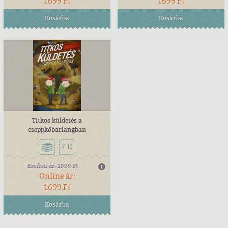
1699 Ft
1699 Ft
Kosárba
Kosárba
Titkos küldetés a
cseppkőbarlangban
7-10
Eredeti ár:
1999 Ft
Online ár:
1699 Ft
Kosárba