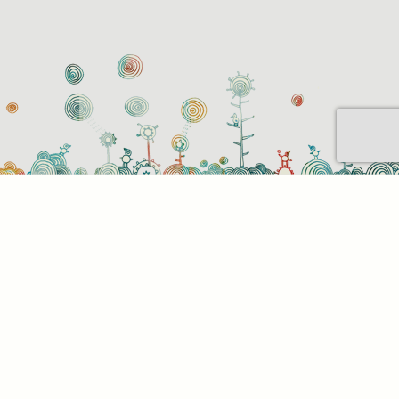
Sütihasználati beállítások
Mik azok a sütik?
Amikor ellátogat egy weboldalra, az információkat