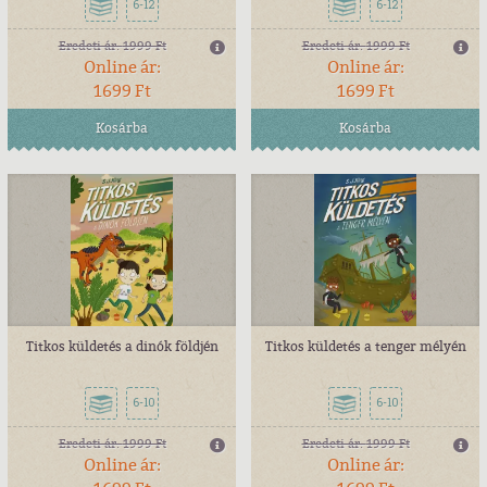
6-12
6-12
Eredeti ár:
1999 Ft
Eredeti ár:
1999 Ft
Online ár:
Online ár:
1699 Ft
1699 Ft
Kosárba
Kosárba
Titkos küldetés a dinók földjén
Titkos küldetés a tenger mélyén
6-10
6-10
Eredeti ár:
1999 Ft
Eredeti ár:
1999 Ft
Online ár:
Online ár: