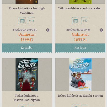
Titkos küldetés a füstölgő
Titkos küldetés a jégkorszakban
vulkánon
6-14
6-12
Eredeti ár:
1999 Ft
Eredeti ár:
1999 Ft
Online ár:
Online ár:
1699 Ft
1699 Ft
Kosárba
Kosárba
Titkos küldetés a
Titkos küldetés az Északi-sarkon
kísértetkastélyban