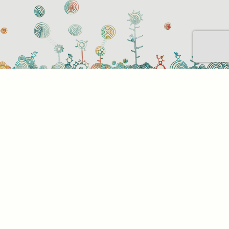
Sütihasználati beállítások
Mik azok a sütik?
Amikor ellátogat egy weboldalra, az információkat
tárolhat vagy gyűjthet be a böngészőjéről, amit az
esetek többségében sütik segítségével végez. Az