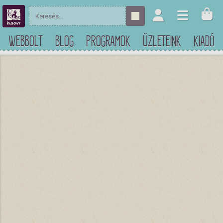
WEBBOLT
BLOG
PROGRAMOK
ÜZLETEINK
KIADÓ