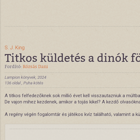
S. J. King
Titkos küldetés a dinók f
Fordító:
Rózsás Dani
Lampion könyvek, 2024
136 oldal , Puha kötés
A titkos felfedezőknek sok millió évet kell visszautazniuk a mú
De vajon mihez kezdenek, amikor a tojás kikel? A kezdő olvasóknak
A regény végén fogalomtár és játékos kvíz található, valamint a