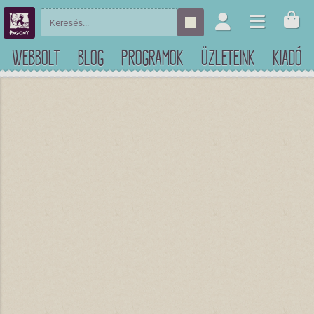
WEBBOLT
BLOG
PROGRAMOK
ÜZLETEINK
KIADÓ