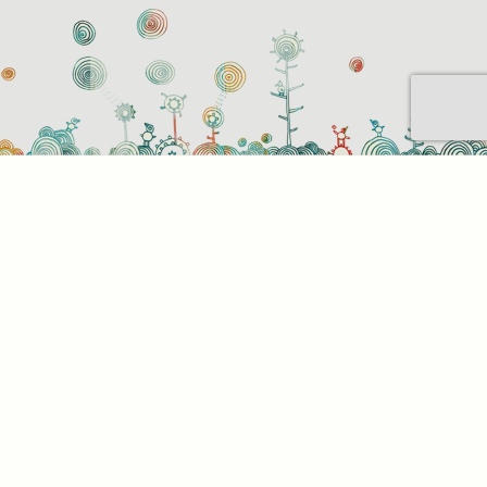
Sütihasználati beállítások
Mik azok a sütik?
Amikor ellátogat egy weboldalra, az információkat
tárolhat vagy gyűjthet be a böngészőjéről, amit az
esetek többségében sütik segítségével végez. Az