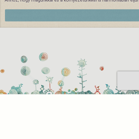
Ahhoz, hogy magunkkal és a környezetünkkel is harmóniában éljünk