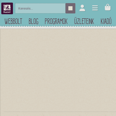
WEBBOLT
BLOG
PROGRAMOK
ÜZLETEINK
KIADÓ