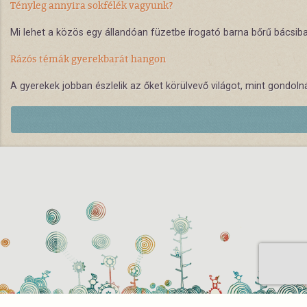
Tényleg annyira sokfélék vagyunk?
Mi lehet a közös egy állandóan füzetbe írogató barna bőrű bácsiba
Rázós témák gyerekbarát hangon
A gyerekek jobban észlelik az őket körülvevő világot, mint gondo