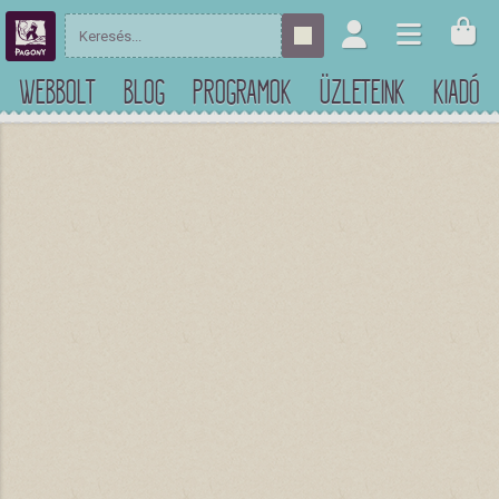
WEBBOLT
BLOG
PROGRAMOK
ÜZLETEINK
KIADÓ