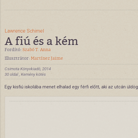
Lawrence Schimel
A fiú és a kém
Fordító:
Szabó T. Anna
Illusztrátor:
Martínez Jaime
Csimota Könyvkiadó, 2014
30 oldal , Kemény kötés
Egy kisfiú iskolába menet elhalad egy férfi előtt, aki az utcán ül