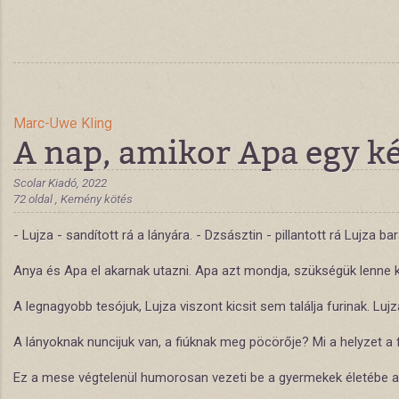
Marc-Uwe Kling
A nap, amikor Apa egy ké
Scolar Kiadó, 2022
72 oldal , Kemény kötés
- Lujza - sandított rá a lányára. - Dzsásztin - pillantott rá Lujz
Anya és Apa el akarnak utazni. Apa azt mondja, szükségük lenne k
A legnagyobb tesójuk, Lujza viszont kicsit sem találja furinak. Lu
A lányoknak nuncijuk van, a fiúknak meg pöcörője? Mi a helyzet a
Ez a mese végtelenül humorosan vezeti be a gyermekek életébe a gy