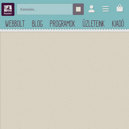
WEBBOLT
BLOG
PROGRAMOK
ÜZLETEINK
KIADÓ