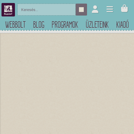
WEBBOLT
BLOG
PROGRAMOK
ÜZLETEINK
KIADÓ