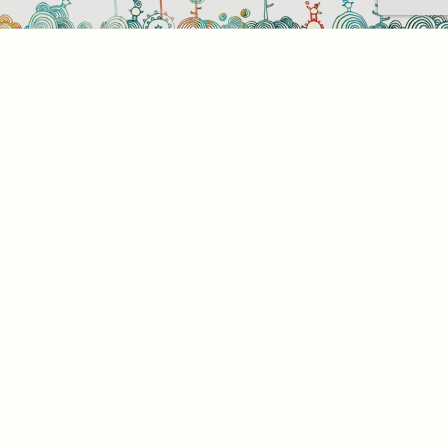
Sütihasználati beállítások
Mik azok a sütik?
Amikor ellátogat egy weboldalra, az információkat
tárolhat vagy gyűjthet be a böngészőjéről, amit az
esetek többségében sütik segítségével végez. Az
információk vonatkozhatnak Önre mint
felhasználóra, a preferenciáira, az Ön által használt
eszközre vagy az oldal elvárt működésének
biztosítására. Az információ általában nem alkalmas
az Ön közvetlen azonosítására, de képes Önnek