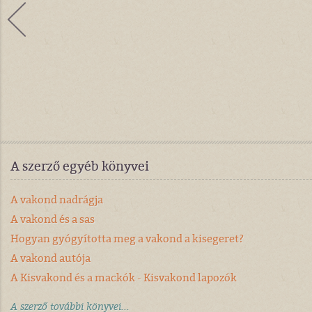
A szerző egyéb könyvei
A vakond nadrágja
A vakond és a sas
Hogyan gyógyította meg a vakond a kisegeret?
A vakond autója
A Kisvakond és a mackók - Kisvakond lapozók
A szerző további könyvei...