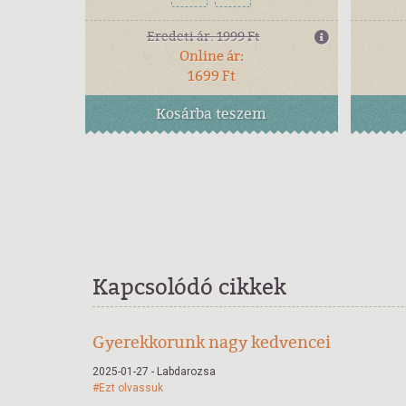
Eredeti ár:
1999 Ft
Online ár:
1699 Ft
Kosárba
teszem
Kapcsolódó cikkek
Gyerekkorunk nagy kedvencei
2025-01-27 - Labdarozsa
#Ezt olvassuk