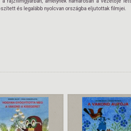
 a rajzfilmgyárban, amelynek hamarosan a vezetője lett
észített és legalább nyolcvan országba eljutottak filmjei.