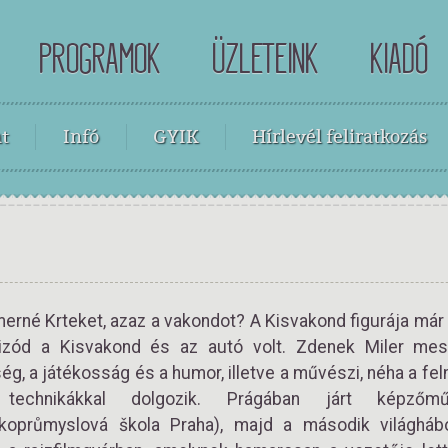
PROGRAMOK
ÜZLETEINK
KIADÓ
t
Infó
GYIK
Hírlevél feliratkozás
merné Krteket, azaz a vakondot? A Kisvakond figurája már 
izód a Kisvakond és az autó volt. Zdenek Miler mes
g, a játékosság és a humor, illetve a művészi, néha a fel
 technikákkal dolgozik. Prágában járt képzőmű
koprůmyslová škola Praha), majd a második világháb