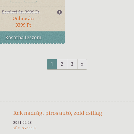
Eredeti ár:
3999 Ft
Online ár:
3399 Ft
Kosárba
teszem
1
2
3
»
Kék nadrág, piros autó, zöld csillag
2021-02-23
#Ezt olvassuk