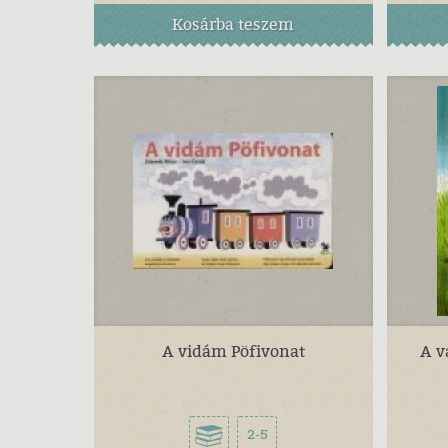
Kosárba
teszem
A vidám Pöfivonat
A v
2-5