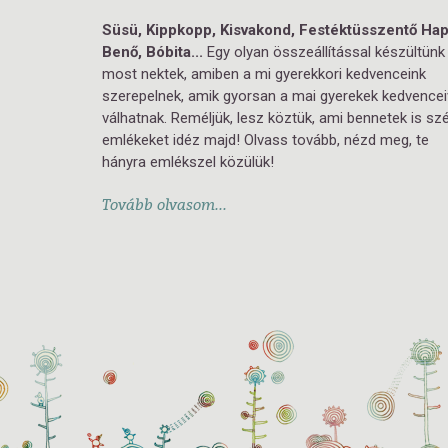
Süsü, Kippkopp, Kisvakond, Festéktüsszentő Hap
Benő, Bóbita...
Egy olyan összeállítással készültünk
most nektek, amiben a mi gyerekkori kedvenceink
szerepelnek, amik gyorsan a mai gyerekek kedvence
válhatnak. Reméljük, lesz köztük, ami bennetek is sz
emlékeket idéz majd! Olvass tovább, nézd meg, te
hányra emlékszel közülük!
Tovább olvasom...