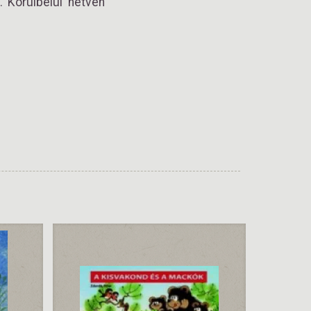
. Körülbelül hetven