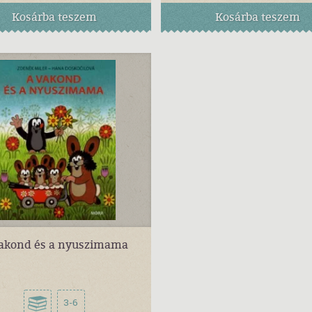
Kosárba
teszem
Kosárba
teszem
akond és a nyuszimama
3-6