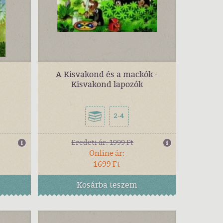
A Kisvakond és a mackók -
Kisvakond lapozók
2-4
Eredeti ár:
1999 Ft
Online ár:
1699 Ft
Kosárba
teszem