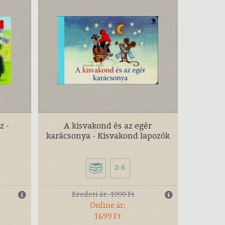
z -
A kisvakond és az egér
karácsonya - Kisvakond lapozók
2-5
Eredeti ár:
1999 Ft
Online ár:
1699 Ft