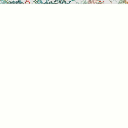
Süti
Mik
Amik
a bö
info
álta
info
képe
hogy
rész
a kü
süti
kínál