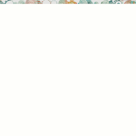
t be
z. Az
az Ön
. Az
l,
tson
alunk