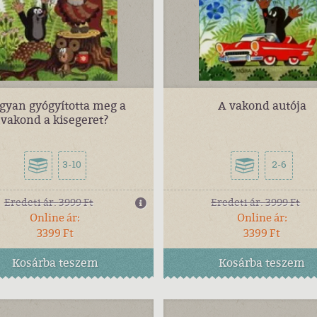
gyan gyógyította meg a
A vakond autója
vakond a kisegeret?
3-10
2-6
Eredeti ár:
3999 Ft
Eredeti ár:
3999 Ft
Online ár:
Online ár:
3399 Ft
3399 Ft
Kosárba
teszem
Kosárba
teszem