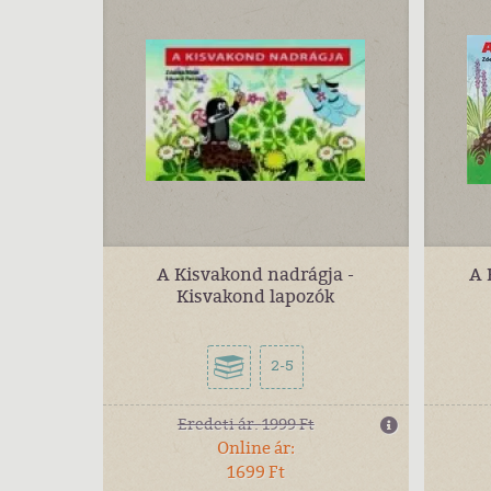
A Kisvakond nadrágja -
A 
Kisvakond lapozók
2-5
Eredeti ár:
1999 Ft
Online ár:
1699 Ft