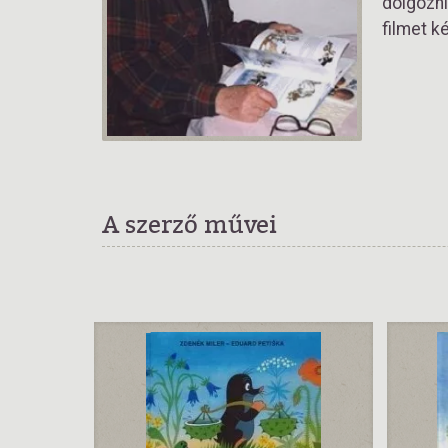
dolgozni
filmet k
A szerző művei