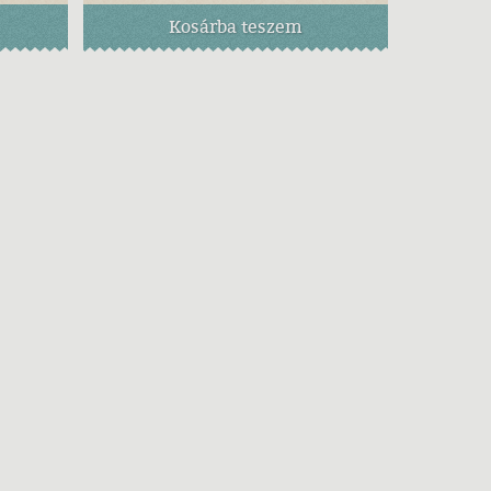
Kosárba
teszem