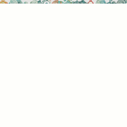
használati beállítások
 azok a sütik?
or ellátogat egy weboldalra, az információkat tárolhat vagy gyűjthe
ngészőjéről, amit az esetek többségében sütik segítségével vége
rmációk vonatkozhatnak Önre mint felhasználóra, a preferenciáira, 
l használt eszközre vagy az oldal elvárt működésének biztosítására
rmáció általában nem alkalmas az Ön közvetlen azonosítására, de
s Önnek személyre szabottabb internetélményt nyújtani. Ön dönti e
 engedélyezi-e meghatározott típusú sütik használatát. További
letekért vagy az alapértelmezett beállítások módosításához kattin
lönböző kategóriák fejlécére. Tudnia kell azonban, hogy néhány
típus blokkolása érintheti az oldal használatának élményét és az ált
t szolgáltatásokat.