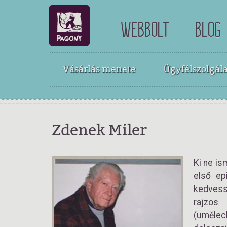
WEBBOLT
BLOG
Vásárlás menete
Ügyfélszolgála
Zdenek Miler
Ki ne is
első ep
kedvessé
rajzos
(umělec