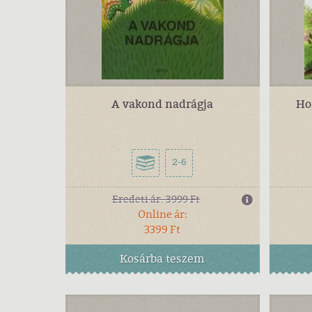
A vakond nadrágja
Ho
2-6
Eredeti ár:
3999 Ft
Online ár:
3399 Ft
Kosárba
teszem