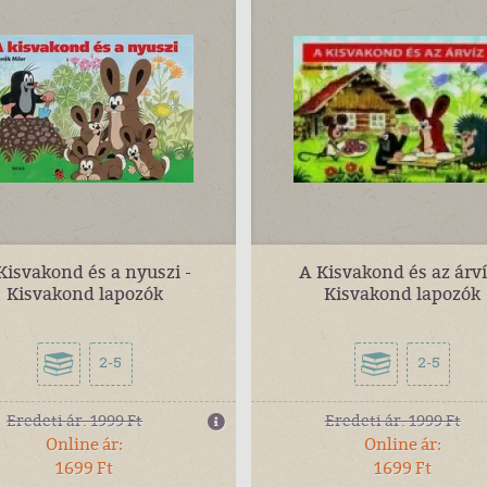
Kisvakond és a nyuszi -
A Kisvakond és az árví
Kisvakond lapozók
Kisvakond lapozók
2-5
2-5
Eredeti ár:
1999 Ft
Eredeti ár:
1999 Ft
Online ár:
Online ár:
1699 Ft
1699 Ft