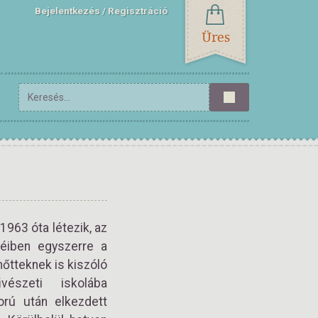
Bejelentkezés
Regisztráció
Üres
1963 óta létezik, az
éiben egyszerre a
nőtteknek is kiszóló
vészeti iskolába
orú után elkezdett