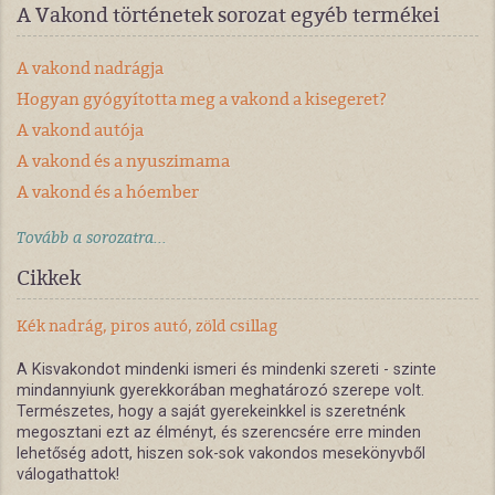
A Vakond történetek sorozat egyéb termékei
A vakond nadrágja
Hogyan gyógyította meg a vakond a kisegeret?
A vakond autója
A vakond és a nyuszimama
A vakond és a hóember
Tovább a sorozatra...
Cikkek
Kék nadrág, piros autó, zöld csillag
A Kisvakondot mindenki ismeri és mindenki szereti - szinte
mindannyiunk gyerekkorában meghatározó szerepe volt.
Természetes, hogy a saját gyerekeinkkel is szeretnénk
megosztani ezt az élményt, és szerencsére erre minden
lehetőség adott, hiszen sok-sok vakondos mesekönyvből
válogathattok!