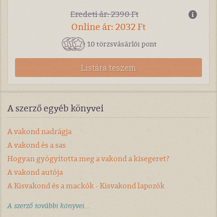
Eredeti ár: 2390 Ft
Online ár: 2032 Ft
10 törzsvásárlói pont
Listára teszem
A szerző egyéb könyvei
A vakond nadrágja
A vakond és a sas
Hogyan gyógyította meg a vakond a kisegeret?
A vakond autója
A Kisvakond és a mackók - Kisvakond lapozók
A szerző további könyvei...