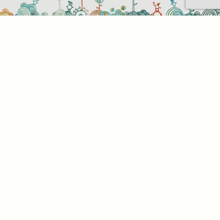
Sütihasználati beállítások
Mik azok a sütik?
Amikor ellátogat egy weboldalra, az információkat
tárolhat vagy gyűjthet be a böngészőjéről, amit az
esetek többségében sütik segítségével végez. Az
információk vonatkozhatnak Önre mint
felhasználóra, a preferenciáira, az Ön által használt
eszközre vagy az oldal elvárt működésének