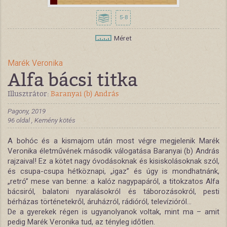
5-8
Méret
Marék Veronika
Alfa bácsi titka
Illusztrátor:
Baranyai (b) András
Pagony, 2019
96 oldal , Kemény kötés
A bohóc és a kismajom után most végre megjelenik Marék
Veronika életművének második válogatása Baranyai (b) András
rajzaival! Ez a kötet nagy óvodásoknak és kisiskolásoknak szól,
és csupa-csupa hétköznapi, „igaz” és úgy is mondhatnánk,
„retró” mese van benne: a kalóz nagypapáról, a titokzatos Alfa
bácsiról, balatoni nyaralásokról és táborozásokról, pesti
bérházas történetekről, áruházról, rádióról, televízióról...
De a gyerekek régen is ugyanolyanok voltak, mint ma – amit
pedig Marék Veronika tud, az tényleg időtlen.