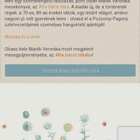
Mint egy szívmelengető időutazás, pont olyan Marék Veronika
mesekönyve, az
Alfa bácsi titka
. A kiadás új, de a történetek
régiek: a 70-es, 80-as éveket idézik, egy letűnt világot, amikor
nagyon jó volt gyereknek lenni - olvasd el a Pozsonyi Pagony
üzletvezetőjének személyes hangvételű ajánlóját!
Mónika és a tévé
Olvass bele Marék Veronika most megjelent
mesegyűjteményébe, az
Alfa bácsi titkába
!
Összes kapcsolódó cikk