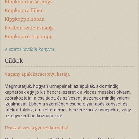
Kippkopp karácsonya
Kippkopp a fűben
Kippkopp a hóban
Boribon születésnapja
Kippkopp és Tipptopp
A szerző további könyvei...
Cikkek
Vagány apák karácsonyi listája
Megmutatjuk, hogyan ünnepelnek az apukák, akik mindig
kaphatóak egy jó kis heccre, szeretik a vicces meséket olvasni,
szórakoztatni a családot, és szívesen játszanak mindig valami
izgalmasat. Ebben a szemlében csupa olyan apás könyvet és
játékot találsz, amiket érdemes beszerezni az ünnepekre, vagy
az egyszerű hétköznapokra!
Utazz vissza a gyerekkorodba!