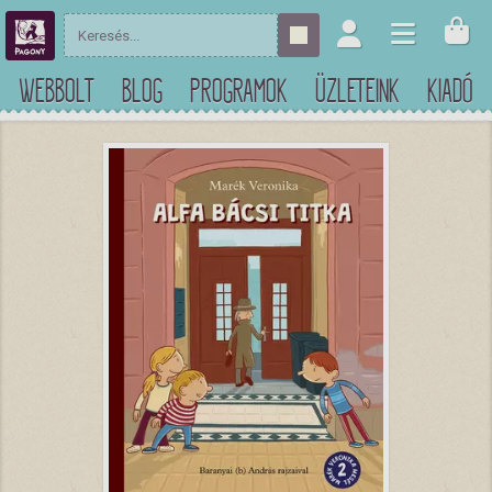
WEBBOLT
BLOG
PROGRAMOK
ÜZLETEINK
KIADÓ