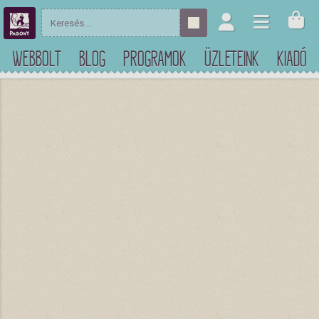
WEBBOLT
BLOG
PROGRAMOK
ÜZLETEINK
KIADÓ