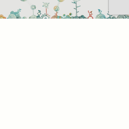
Sütihasználati beállítások
Mik azok a sütik?
Amikor ellátogat egy weboldalra, az információkat
tárolhat vagy gyűjthet be a böngészőjéről, amit az
esetek többségében sütik segítségével végez. Az
információk vonatkozhatnak Önre mint
felhasználóra, a preferenciáira, az Ön által használt
eszközre vagy az oldal elvárt működésének
biztosítására. Az információ általában nem alkalmas