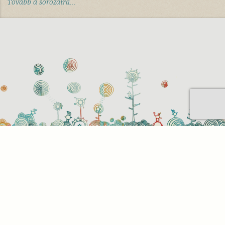
Tovább a sorozatra...
Sütihasználati beállítások