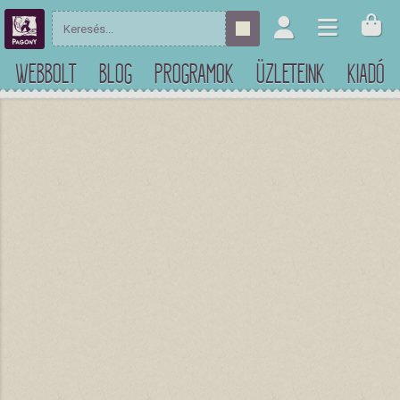
WEBBOLT
BLOG
PROGRAMOK
ÜZLETEINK
KIADÓ