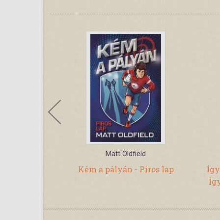
ans
Matt Oldfield
E-book
Kém a pályán - Piros lap
Így
Íg