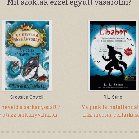
Mit szoktak ezzel együtt vásárolni?
Cressida Cowell
R.L. Stine
 neveld a sárkányodat! 7. -
Váljunk láthatatlanná!
y utazz sárkányviharon
Láz-mocsár vérfarkas