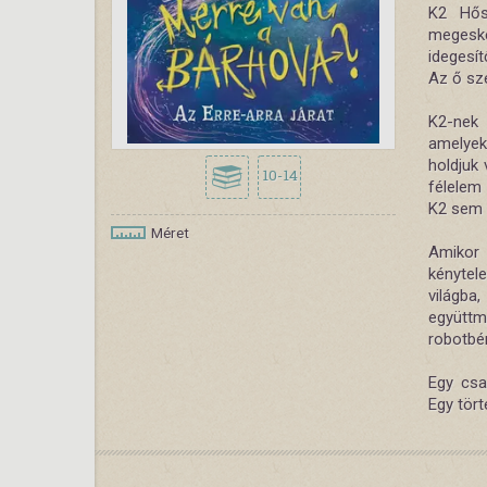
K2 Hősf
megeske
idegesí
Az ő sz
K2-nek 
amelyek 
holdjuk
10-14
félelem
K2 sem t
Méret
Amikor
kénytele
világb
együtt
robotbér
Egy csa
Egy tört