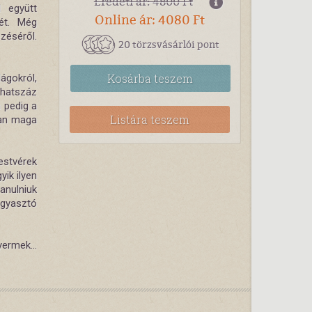
Eredeti ár: 4800 Ft
l együtt
Online ár: 4080 Ft
rét. Még
zéséről.
20 törzsvásárlói pont
Kosárba
teszem
ágokról,
 hatszáz
 pedig a
Listára teszem
ban maga
stvérek
yik ilyen
nulniuk
gyasztó
ermek...