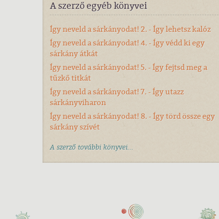
A szerző egyéb könyvei
Így neveld a sárkányodat! 2. - Így lehetsz kalóz
Így neveld a sárkányodat! 4. - Így védd ki egy
sárkány átkát
Így neveld a sárkányodat! 5. - Így fejtsd meg a
tűzkő titkát
Így neveld a sárkányodat! 7. - Így utazz
sárkányviharon
Így neveld a sárkányodat! 8. - Így törd össze egy
sárkány szívét
A szerző további könyvei...