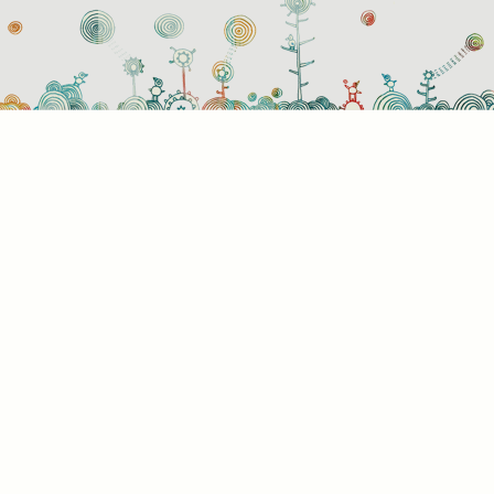
használati beállítások
 azok a sütik?
or ellátogat egy weboldalra, az információkat tárolhat vagy gyűjthe
ngészőjéről, amit az esetek többségében sütik segítségével vége
rmációk vonatkozhatnak Önre mint felhasználóra, a preferenciáira, 
l használt eszközre vagy az oldal elvárt működésének biztosítására
rmáció általában nem alkalmas az Ön közvetlen azonosítására, de
s Önnek személyre szabottabb internetélményt nyújtani. Ön dönti e
 engedélyezi-e meghatározott típusú sütik használatát. További
letekért vagy az alapértelmezett beállítások módosításához kattin
lönböző kategóriák fejlécére. Tudnia kell azonban, hogy néhány
típus blokkolása érintheti az oldal használatának élményét és az ált