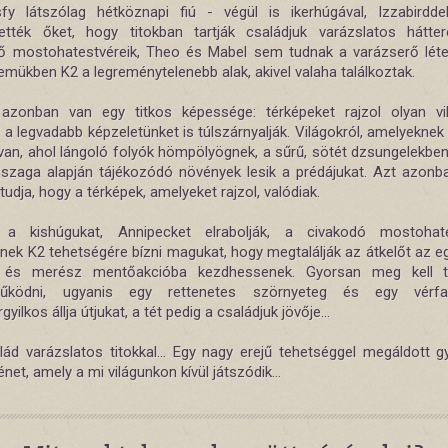
y látszólag hétköznapi fiú - végül is ikerhúgával, Izzabirdde
tték őket, hogy titokban tartják családjuk varázslatos hátte
tő mostohatestvéreik, Theo és Mabel sem tudnak a varázserő léte
emükben K2 a legreménytelenebb alak, akivel valaha találkoztak.
azonban van egy titkos képessége: térképeket rajzol olyan vil
a legvadabb képzeletünket is túlszárnyalják. Világokról, amelyeknek
 van, ahol lángoló folyók hömpölyögnek, a sűrű, sötét dzsungelekben
 szaga alapján tájékozódó növények lesik a prédájukat. Azt azon
udja, hogy a térképek, amelyeket rajzol, valódiak.
 a kishúgukat, Annipecket elrabolják, a civakodó mostohate
nek K2 tehetségére bízni magukat, hogy megtalálják az átkelőt az eg
a, és merész mentőakcióba kezdhessenek. Gyorsan meg kell ta
működni, ugyanis egy rettenetes szörnyeteg és egy vérfa
gyilkos állja útjukat, a tét pedig a családjuk jövője...
lád varázslatos titokkal... Egy nagy erejű tehetséggel megáldott gy
énet, amely a mi világunkon kívül játszódik...