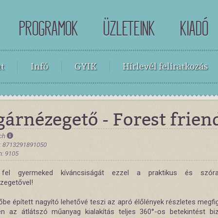
PROGRAMOK
ÜZLETEINK
KIADÓ
t
Infó
GYIK
Hírlevél feliratkozás
árnézegető - Forest frien
tch
: 8713291891050
: 9105
 fel gyermeked kíváncsiságát ezzel a praktikus és szóra
zegetővel!
őbe épített nagyító lehetővé teszi az apró élőlények részletes megfi
n az átlátszó műanyag kialakítás teljes 360°-os betekintést biz