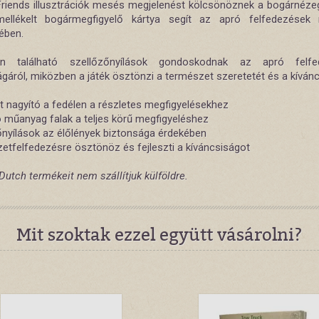
Friends illusztrációk mesés megjelenést kölcsönöznek a bogárnéze
ellékelt bogármegfigyelő kártya segít az apró felfedezések
ében.
n található szellőzőnyílások gondoskodnak az apró felfe
gáról, miközben a játék ösztönzi a természet szeretetét és a kívánc
tt nagyító a fedélen a részletes megfigyelésekhez
ó műanyag falak a teljes körű megfigyeléshez
őnyílások az élőlények biztonsága érdekében
etfelfedezésre ösztönöz és fejleszti a kíváncsiságot
 Dutch termékeit nem szállítjuk külföldre.
Mit szoktak ezzel együtt vásárolni?