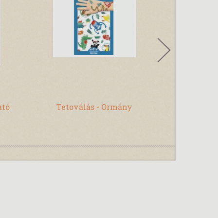
ató
Tetoválás - Ormány
Puzzle - 