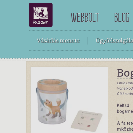
WEBBOLT
BLOG
Vásárlás menete
Ügyfélszolgála
Bog
Little Du
Vonalkód
Cikkszám
Keltsd
bogárné
A fa tet
miközbe