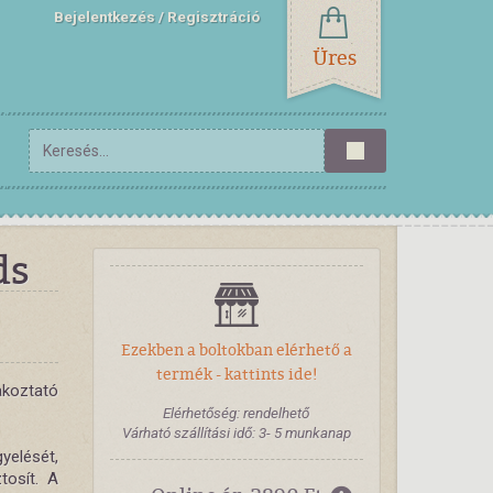
Bejelentkezés
Regisztráció
Üres
ds
Ezekben a boltokban elérhető a
termék - kattints ide!
koztató
Elérhetőség: rendelhető
Várható szállítási idő: 3- 5 munkanap
gyelését,
tosít. A