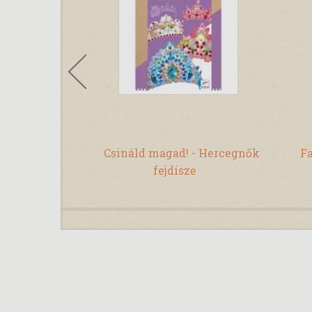
tekercs -
Csináld magad! - Hercegnők
Fa
el
fejdísze