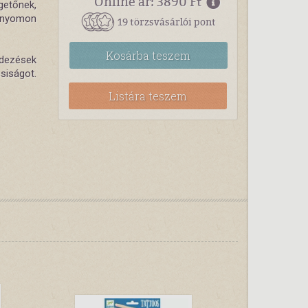
Online ár: 3890 Ft
getőnek,
 nyomon
19 törzsvásárlói pont
Kosárba
teszem
dezések
siságot.
Listára teszem