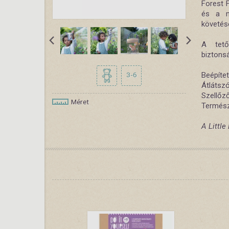
Forest 
és a m
követés
A tető
biztonsá
3-6
Beépíte
Átlátsz
Szellőz
Méret
Termész
A Little