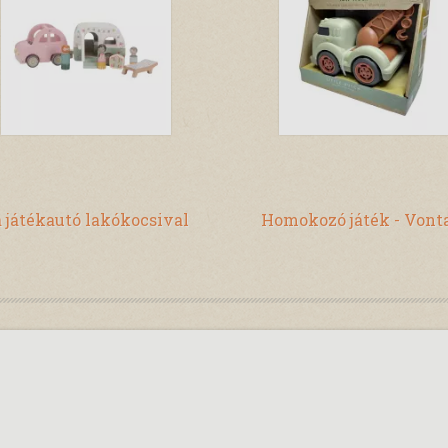
 játékautó lakókocsival
Homokozó játék - Vont