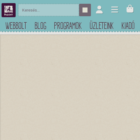
WEBBOLT
BLOG
PROGRAMOK
ÜZLETEINK
KIADÓ