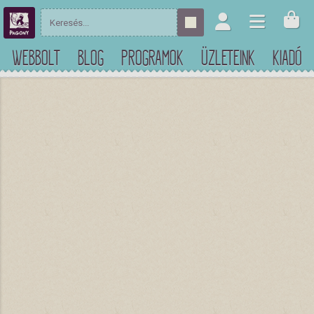
WEBBOLT
BLOG
PROGRAMOK
ÜZLETEINK
KIADÓ