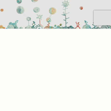
Sütihasználati beállítások
Mik azok a sütik?
Amikor ellátogat egy weboldalra, az információkat
tárolhat vagy gyűjthet be a böngészőjéről, amit az
esetek többségében sütik segítségével végez. Az
információk vonatkozhatnak Önre mint
felhasználóra, a preferenciáira, az Ön által használt