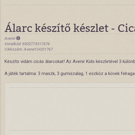
Álarc készítő készlet - Ci
Avenir
Vonalkód: 6920773317676
Cikkszám: AvenirCH201767
Készíts vidám cicás álarcokat! Az Avenir Kids készletével 3 különb
A játék tartalma: 3 maszk, 3 gumiszalag, 1 eszköz a kövek felrag