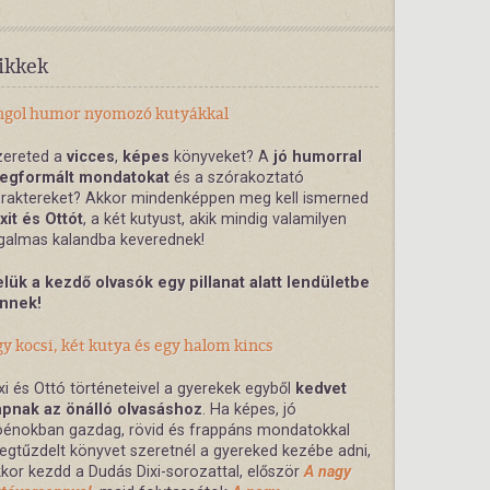
ikkek
ngol humor nyomozó kutyákkal
zereted a
vicces
,
képes
könyveket? A
jó humorral
egformált mondatokat
és a szórakoztató
araktereket? Akkor mindenképpen meg kell ismerned
xit és Ottót
, a két kutyust, akik mindig valamilyen
zgalmas kalandba keverednek!
lük a kezdő olvasók egy pillanat alatt lendületbe
önnek!
y kocsi, két kutya és egy halom kincs
xi és Ottó történeteivel a gyerekek egyből
kedvet
apnak az önálló olvasáshoz
. Ha képes, jó
oénokban gazdag, rövid és frappáns mondatokkal
gtűzdelt könyvet szeretnél a gyereked kezébe adni,
kor kezdd a Dudás Dixi-sorozattal, először
A nagy