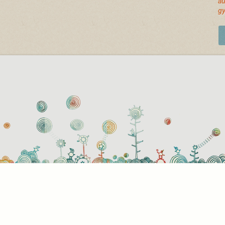
au
gy
használati beállítások
 azok a sütik?