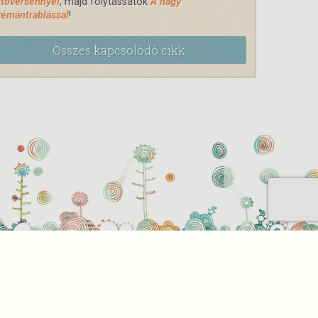
tóversennyel
, majd folytassátok
A nagy
émántrablással
!
Összes kapcsolódó cikk