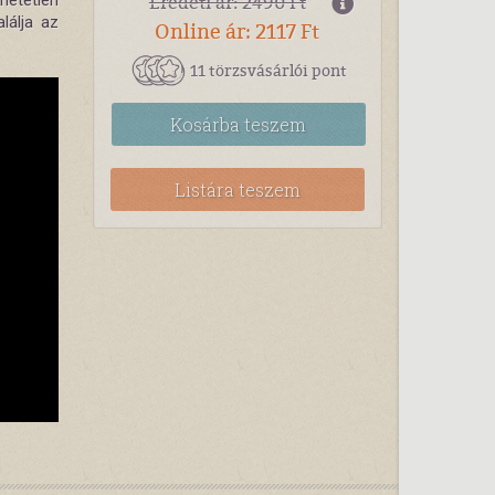
lhetetlen
Eredeti ár: 2490 Ft
lálja az
Online ár: 2117 Ft
11 törzsvásárlói pont
Kosárba
teszem
Listára teszem