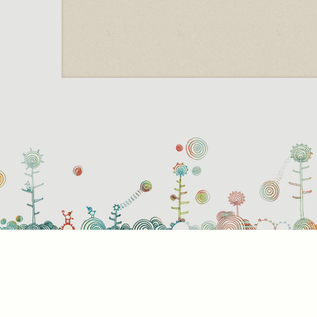
Süti
Mik