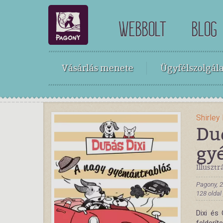
WEBBOLT
BLOG
Vásárlás menete
Ügyfélszolgála
Shirley
Dud
gy
Illusztr
Pagony, 
128 oldal
Dixi és