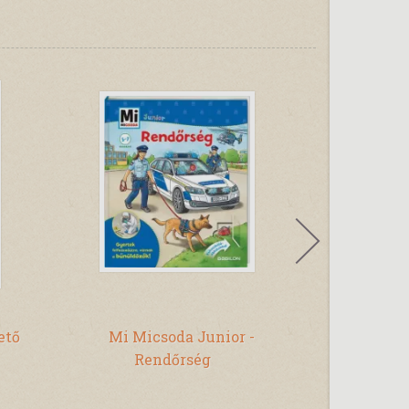
Kolbe 
ető
Mi Micsoda Junior -
Kertv
Rendőrség
Nyomozói