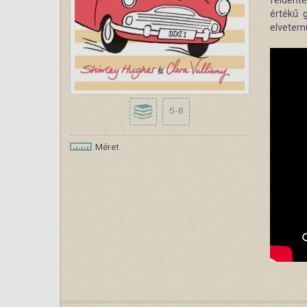
felderít
értékű 
elvetem
5-8
Méret