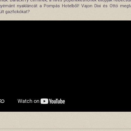
eniük: Barackffy Cirminek, a híres popénekesnőnek ellopják felbecsü
gyémánt nyakláncát a Pompás Hotelből! Vajon Dixi és Ottó megta
ült gazfickókat?