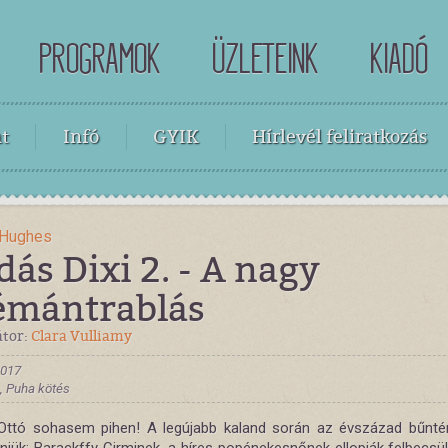
PROGRAMOK
ÜZLETEINK
KIADÓ
t
Infó
GYIK
Hírlevél feliratkozás
 Hughes
ás Dixi 2. - A nagy
émántrablás
átor:
Clara Vulliamy
2017
 , Puha kötés
 Ottó sohasem pihen! A legújabb kaland során az évszázad bűntén