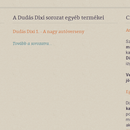
A Dudás Dixi sorozat egyéb termékei
C
A
Dudás Dixi 1. - A nagy autóverseny
S
Tovább a sorozatra...
m
k
Di
i
Ve
j
Eg
Di
k
p
me
ak