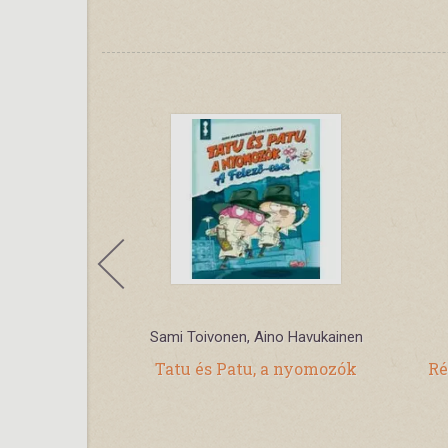
ten
Sami Toivonen, Aino Havukainen
i
Tatu és Patu, a nyomozók
Ré