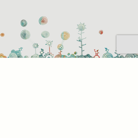
Sütihasználati beállítások
Mik azok a sütik?
Amikor ellátogat egy weboldalra, az információkat