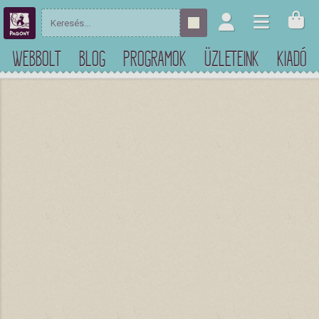
WEBBOLT
BLOG
PROGRAMOK
ÜZLETEINK
KIADÓ