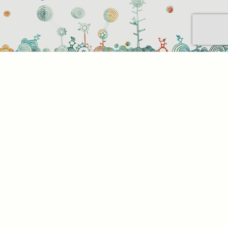
Sütihasználati beállítások
Mik azok a sütik?
Amikor ellátogat egy weboldalra, az információkat
tárolhat vagy gyűjthet be a böngészőjéről, amit az
esetek többségében sütik segítségével végez. Az
információk vonatkozhatnak Önre mint