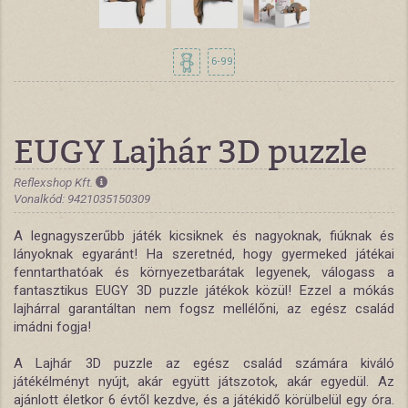
6-99
EUGY Lajhár 3D puzzle
Reflexshop Kft.
Vonalkód: 9421035150309
A legnagyszerűbb játék kicsiknek és nagyoknak, fiúknak és
lányoknak egyaránt! Ha szeretnéd, hogy gyermeked játékai
fenntarthatóak és környezetbarátak legyenek, válogass a
fantasztikus EUGY 3D puzzle játékok közül! Ezzel a mókás
lajhárral garantáltan nem fogsz mellélőni, az egész család
imádni fogja!
A Lajhár 3D puzzle az egész család számára kiváló
játékélményt nyújt, akár együtt játszotok, akár egyedül. Az
ajánlott életkor 6 évtől kezdve, és a játékidő körülbelül egy óra.