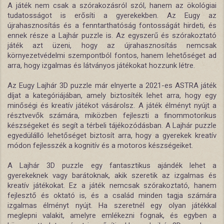
A játék nem csak a szórakozásról szól, hanem az ökológiai
tudatosságot is erősíti a gyerekekben. Az Eugy az
újrahasznosítás és a fenntarthatóság fontosságát hirdeti, és
ennek része a Lajhár puzzle is. Az egyszerű és szórakoztató
játék azt üzeni, hogy az újrahasznosítás nemcsak
környezetvédelmi szempontból fontos, hanem lehetőséget ad
arra, hogy izgalmas és látványos játékokat hozzunk létre.
Az Eugy Lajhár 3D puzzle már elnyerte a 2021-es ASTRA játék
díjat a kategóriájában, amely biztosíték lehet arra, hogy egy
minőségi és kreatív játékot vásárolsz. A játék élményt nyújt a
résztvevők számára, miközben fejleszti a finommotorikus
készségeket és segít a térbeli tájékozódásban. A Lajhár puzzle
egyedülálló lehetőséget biztosít arra, hogy a gyerekek kreatív
módon fejlesszék a kognitív és a motoros készségeiket.
A Lajhár 3D puzzle egy fantasztikus ajándék lehet a
gyerekeknek vagy barátoknak, akik szeretik az izgalmas és
kreatív játékokat. Ez a játék nemcsak szórakoztató, hanem
fejlesztő és oktató is, és a család minden tagja számára
izgalmas élményt nyújt. Ha szeretnél egy olyan játékkal
meglepni valakit, amelyre emlékezni fognak, és egyben a