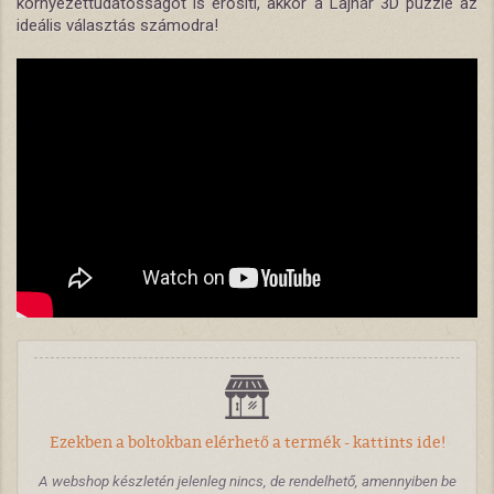
környezettudatosságot is erősíti, akkor a Lajhár 3D puzzle az
ideális választás számodra!
Ezekben a boltokban elérhető a termék - kattints ide!
A webshop készletén jelenleg nincs, de rendelhető, amennyiben be