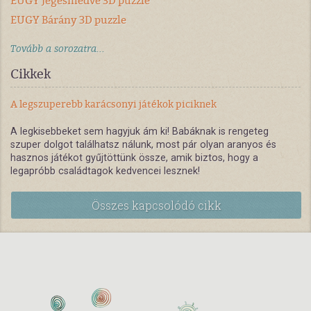
EUGY Jegesmedve 3D puzzle
EUGY Bárány 3D puzzle
Tovább a sorozatra...
Cikkek
A legszuperebb karácsonyi játékok piciknek
A legkisebbeket sem hagyjuk ám ki! Babáknak is rengeteg
szuper dolgot találhatsz nálunk, most pár olyan aranyos és
hasznos játékot gyűjtöttünk össze, amik biztos, hogy a
legapróbb családtagok kedvencei lesznek!
Összes kapcsolódó cikk