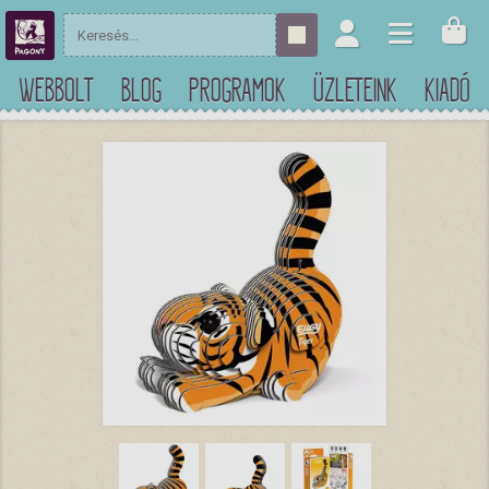
WEBBOLT
BLOG
PROGRAMOK
ÜZLETEINK
KIADÓ