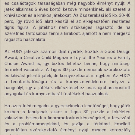
és családtagok társaságában még nagyobb élményt nyújt. A
játék alkalmas 6 éves kortól kezdve mindenkinek, aki szereti a
kihívásokat és a kirakós játékokat. Az összerakási idő kb. 30-40
perc, így rövid idő alatt készül el az elképesztően részletes
tigris figura. A játékhoz nem szükséges ragasztó, de ha
szeretnéd tartósabbá tenni a kirakóst, ajánlott a nem mérgező
ragasztó használata.
Az EUGY játékok számos díjat nyertek, köztük a Good Design
Award, a Creative Child Magazine Toy of the Year és a Family
Choice Award is, így biztos lehetsz benne, hogy minőségi
terméket vásárolsz. A Tigris 3D puzzle nemcsak szórakoztató
és kihívást jelentő játék, de környezetbarát is egyben. Az EUGY
a fenntarthatóságra és a környezetvédelemre helyezi a
hangsúlyt, így a játékok elkészítéséhez csak újrahasznosított
anyagokat és környezetbarát festékeket használnak.
Ha szeretnéd megadni a gyerekeknek a lehetőséget, hogy játék
közben is tanuljanak, akkor a Tigris 3D puzzle a tökéletes
választás. Fejleszti a finommotorikus készségeket, a tervezést
és a problémamegoldást, és javítja a térlátást. Emellett
garantáltan szórakoztató élményt nyújt minden korosztály