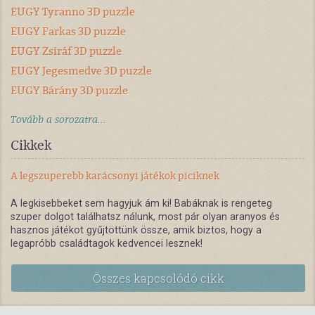
EUGY Tyranno 3D puzzle
EUGY Farkas 3D puzzle
EUGY Zsiráf 3D puzzle
EUGY Jegesmedve 3D puzzle
EUGY Bárány 3D puzzle
Tovább a sorozatra...
Cikkek
A legszuperebb karácsonyi játékok piciknek
A legkisebbeket sem hagyjuk ám ki! Babáknak is rengeteg
szuper dolgot találhatsz nálunk, most pár olyan aranyos és
hasznos játékot gyűjtöttünk össze, amik biztos, hogy a
legapróbb családtagok kedvencei lesznek!
Összes kapcsolódó cikk