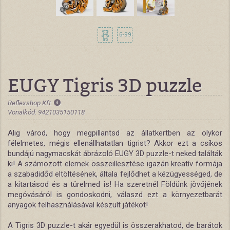
6-99
EUGY Tigris 3D puzzle
Reflexshop Kft.
Vonalkód: 9421035150118
Alig várod, hogy megpillantsd az állatkertben az olykor
félelmetes, mégis ellenállhatatlan tigrist? Akkor ezt a csíkos
bundájú nagymacskát ábrázoló EUGY 3D puzzle-t neked találták
ki! A számozott elemek összeillesztése igazán kreatív formája
a szabadidőd eltöltésének, általa fejlődhet a kézügyességed, de
a kitartásod és a türelmed is! Ha szeretnél Földünk jövőjének
megóvásáról is gondoskodni, válaszd ezt a környezetbarát
anyagok felhasználásával készült játékot!
A Tigris 3D puzzle-t akár egyedül is összerakhatod, de barátok