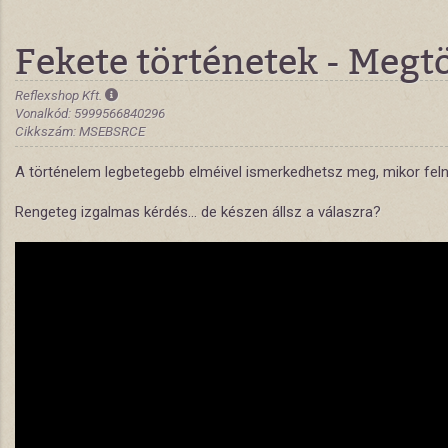
Fekete történetek - Megt
Reflexshop Kft.
Vonalkód: 5999566840296
Cikkszám: MSEBSRCE
A történelem legbetegebb elméivel ismerkedhetsz meg, mikor felnyi
Rengeteg izgalmas kérdés… de készen állsz a válaszra?