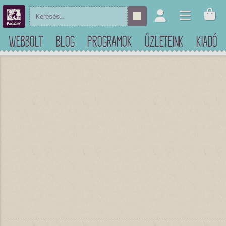
WEBBOLT
BLOG
PROGRAMOK
ÜZLETEINK
KIADÓ