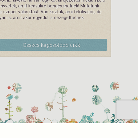
kötni… kivéve, ha van egy-két kifejezetten nekik szóló
nyvetek, amit kedvükre böngészhetnek! Mutatunk
r szuper választást! Van köztük, ami felolvasós, de
yan is, amit akár egyedül is nézegethetnek.
Összes kapcsolódó cikk