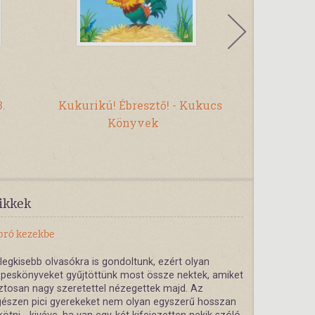
Mir
.
Kukurikú! Ébresztő! - Kukucs
Izgő-mozgó
Könyvek
járó lábac
játé
ikkek
pró kezekbe
legkisebb olvasókra is gondoltunk, ezért olyan
peskönyveket gyűjtöttünk most össze nektek, amiket
ztosan nagy szeretettel nézegettek majd. Az
észen pici gyerekeket nem olyan egyszerű hosszan