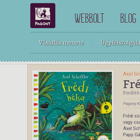
WEBBOLT
BLOG
Vásárlás menete
Ügyfélszolgála
Axel Sc
Fr
Fordító
Pagony K
Frédi sz
vagy csa
Axel Sch
Papp Gá