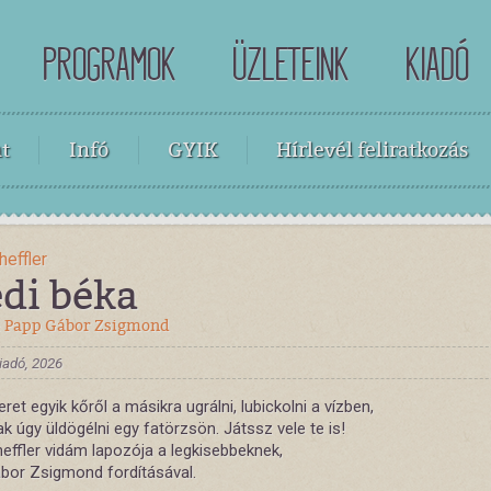
PROGRAMOK
ÜZLETEINK
KIADÓ
t
Infó
GYIK
Hírlevél feliratkozás
heffler
édi béka
:
Papp Gábor Zsigmond
iadó, 2026
eret egyik kőről a másikra ugrálni, lubickolni a vízben,
k úgy üldögélni egy fatörzsön. Játssz vele te is!
effler vidám lapozója a legkisebbeknek,
bor Zsigmond fordításával.