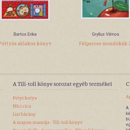
Bartos Erika
Gryllus Vilmos
Pöttyös ablakos könyv
Félperces mondókák 3
A Tili-toli könyv sorozat egyéb termékei
C
A
Pötyi kutya
Mici cica
A 
Lizi bárány
ké
bi
A majom mamája - Tili-toli könyv
eg