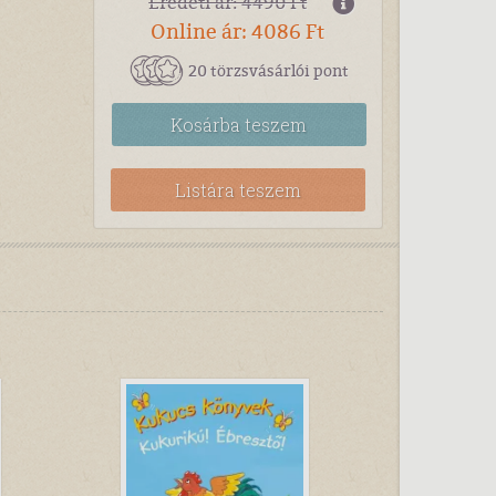
Eredeti ár: 4490 Ft
Online ár: 4086 Ft
20 törzsvásárlói pont
Kosárba
teszem
Listára teszem