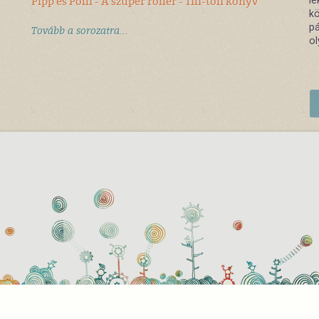
Pipp és Polli - A szuper roller - Tili-toli könyv
le
kö
pá
Tovább a sorozatra...
ol
használati beállítások