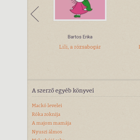
Bartos Erika
zi - A doki
Lili, a rózsabogár
A szerző egyéb könyvei
Mackó levelei
Róka zoknija
A majom mamája
Nyuszi álmos