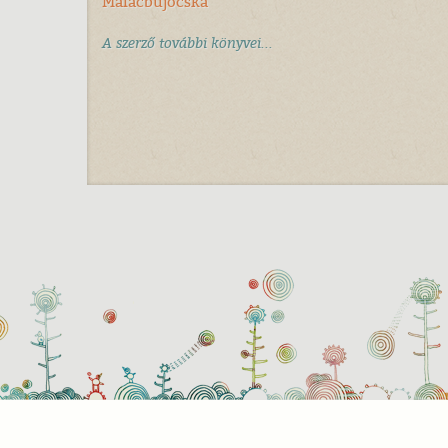
Malacbújócska
A szerző további könyvei...
Süti