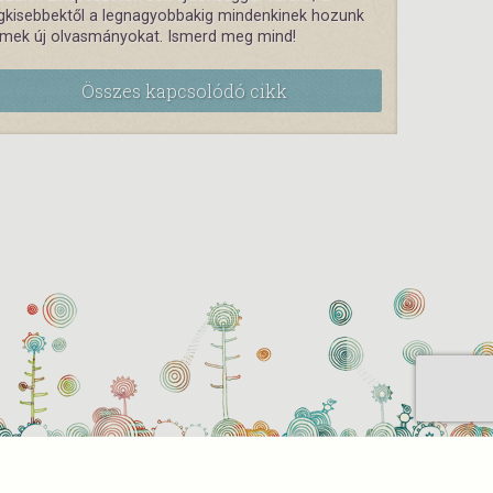
gkisebbektől a legnagyobbakig mindenkinek hozunk
emek új olvasmányokat. Ismerd meg mind!
Összes kapcsolódó cikk