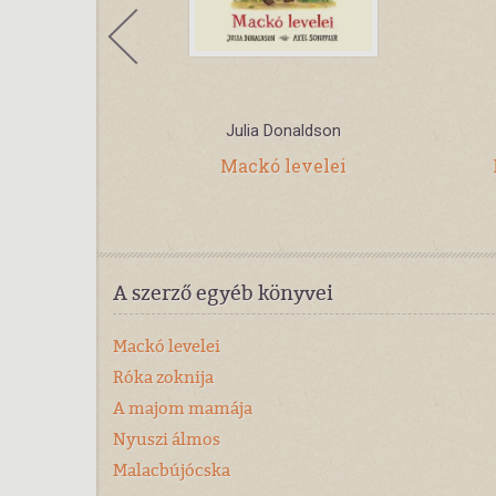
Julia Donaldson
rdőben? -
Mackó levelei
nyvek
A szerző egyéb könyvei
Mackó levelei
Róka zoknija
A majom mamája
Nyuszi álmos
Malacbújócska