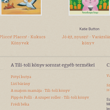
Katie Button
Pliccs! Placcs! - Kukucs
Jó éjt, nyuszi! - Varázsl
Könyvek
könyv
A Tili-toli könyv sorozat egyéb termékei
C
V
Pötyi kutya
Lizi bárány
S
is
A majom mamája - Tili-toli könyv
Pipp és Polli - A szuper roller - Tili-toli könyv
Sz
Frédi béka
Mi
le