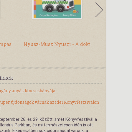
ámpás
Nyusz-Musz Nyuszi - A doki
Anya, ho
K
ikkek
agány anyák kincsesbányája
zuper újdonságok várnak az idei Könyvfesztiválon
!
eptember 26. és 29. között ismét Könyvfesztivál a
llenáris Parkban, és mi természetesen idén is ott
szünk. Elképesztően sok újdonsággal várunk, a