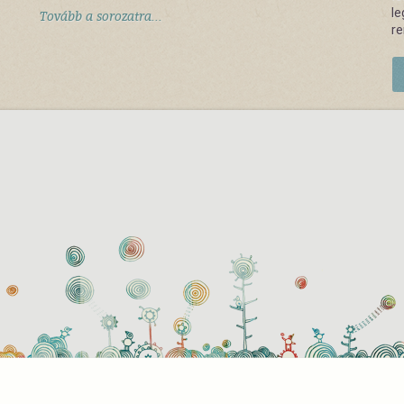
le
Tovább a sorozatra...
r
használati beállítások