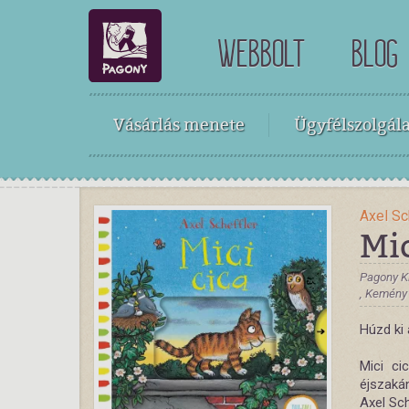
WEBBOLT
BLOG
Vásárlás menete
Ügyfélszolgála
Axel Sc
Mic
Pagony K
, Kemény
Húzd ki 
Mici ci
éjszaká
Axel Sc