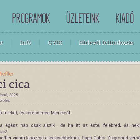
PROGRAMOK
ÜZLETEINK
KIADÓ
t
Infó
GYIK
Hírlevél feliratkozás
heffler
i cica
iadó, 2025
 kötés
a füleket, és keresd meg Mici cicát!
ca egész nap csak alszik... de ha itt az este, felébred, és neki
nak!
heffler vidám lapozója a legkisebbeknek, Papp Gábor Zsigmond versé