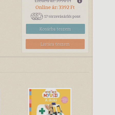
Eredeti ár: 3990 Ft
Online ár: 3392 Ft
17 törzsvásárlói pont
Kosárba
teszem
Listára teszem