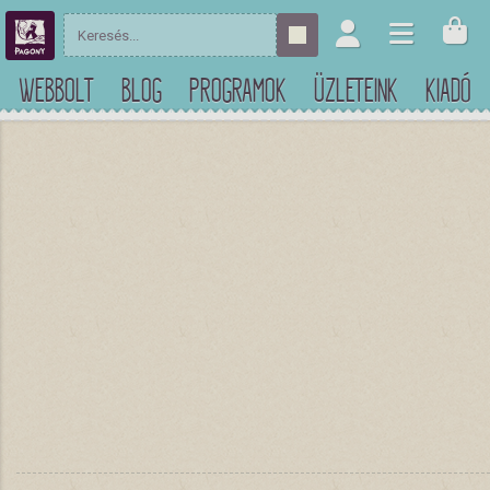
WEBBOLT
BLOG
PROGRAMOK
ÜZLETEINK
KIADÓ