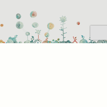
Sütihasználati beállítások
Mik azok a sütik?
Amikor ellátogat egy weboldalra, az információkat