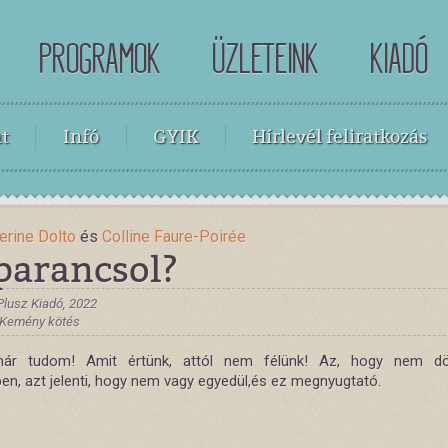
PROGRAMOK
ÜZLETEINK
KIADÓ
t
Infó
GYIK
Hírlevél feliratkozás
herine Dolto
és
Colline Faure-Poirée
 parancsol?
Plusz Kiadó, 2022
, Kemény kötés
ár tudom! Amit értünk, attól nem félünk! Az, hogy nem dö
en, azt jelenti, hogy nem vagy egyedül,és ez megnyugtató.