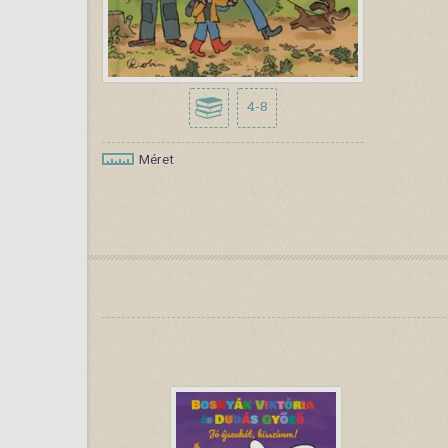
4-8
Méret