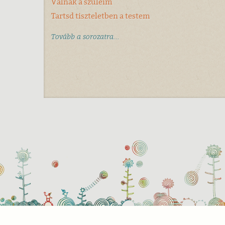
Válnak a szüleim
Tartsd tiszteletben a testem
Tovább a sorozatra...