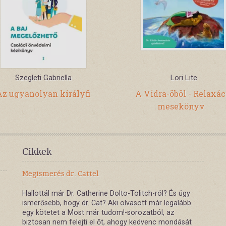
Szegleti Gabriella
Lori Lite
Az ugyanolyan királyfi
A Vidra-öböl - Relaxác
mesekönyv
Cikkek
Megismerés dr. Cattel
Hallottál már Dr. Catherine Dolto-Tolitch-ról? És úgy
ismerősebb, hogy dr. Cat? Aki olvasott már legalább
egy kötetet a Most már tudom!-sorozatból, az
biztosan nem felejti el őt, ahogy kedvenc mondását