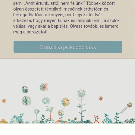
sem: „Amit értünk, attól nem félünk!” Többek között
olyan összetett témákról mesélnek érthetően és
befogadhatóan a könyvei, mint egy kistestvér
érkezése, hogy milyen fiúnak és lánynak lenni, a szülők
válása, vagy akár a bepisilés. Olvass tovább, és ismerd
meg a sorozatot!
Összes kapcsolódó cikk