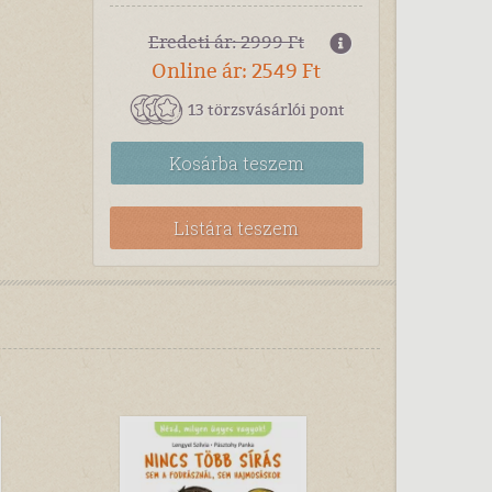
Eredeti ár: 2999 Ft
Online ár: 2549 Ft
13 törzsvásárlói pont
Kosárba
teszem
Listára teszem