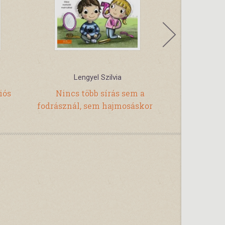
Lengyel Szilvia
Patr
iós
Nincs több sírás sem a
Hogyan 
fodrásznál, sem hajmosáskor