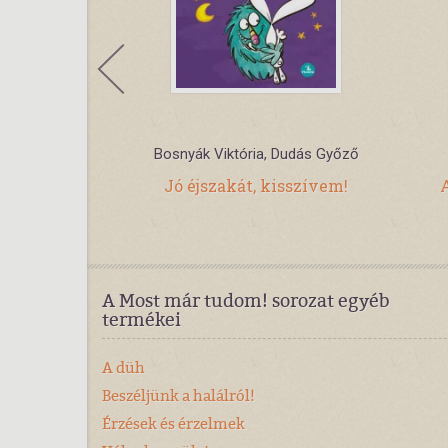
how Chine
Bosnyák Viktória, Dudás Győző
 - Gaston
Jó éjszakát, kisszívem!
i
A Most már tudom! sorozat egyéb
termékei
A düh
Beszéljünk a halálról!
Érzések és érzelmek