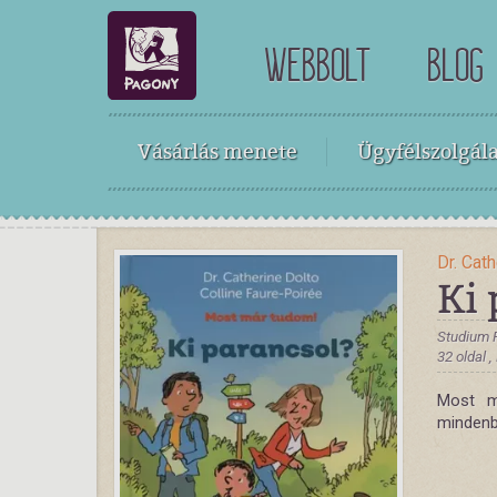
WEBBOLT
BLOG
Vásárlás menete
Ügyfélszolgála
Dr. Cat
Ki
Studium 
32 oldal 
Most m
mindenb