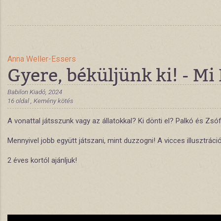
Anna Weller-Essers
Gyere, béküljünk ki! - Mi 
Babilon Kiadó, 2024
16 oldal , Kemény kötés
A vonattal játsszunk vagy az állatokkal? Ki dönti el? Palkó és Zs
Mennyivel jobb együtt játszani, mint duzzogni! A vicces illusztrá
2 éves kortól ajánljuk!