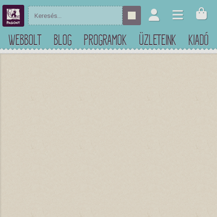
WEBBOLT
BLOG
PROGRAMOK
ÜZLETEINK
KIADÓ