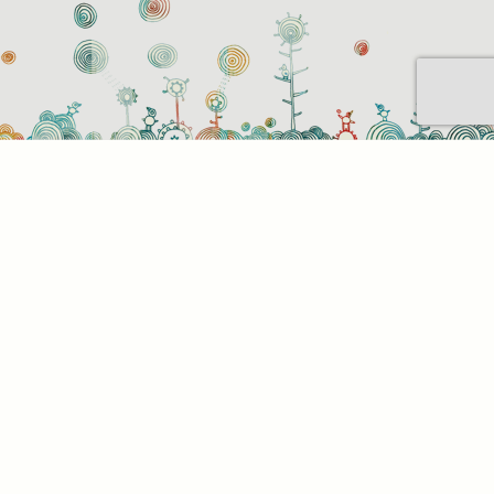
Sütihasználati beállítások
Mik azok a sütik?
Amikor ellátogat egy weboldalra, az információkat
tárolhat vagy gyűjthet be a böngészőjéről, amit az
esetek többségében sütik segítségével végez. Az
információk vonatkozhatnak Önre mint