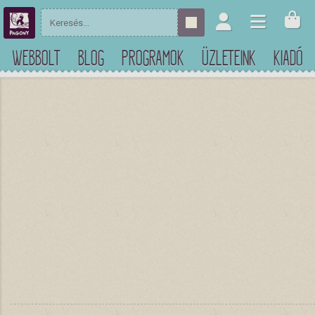
WEBBOLT
BLOG
PROGRAMOK
ÜZLETEINK
KIADÓ