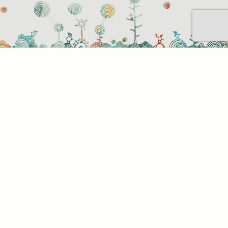
Sütihasználati beállítások
Mik azok a sütik?
Amikor ellátogat egy weboldalra, az információkat
tárolhat vagy gyűjthet be a böngészőjéről, amit az
esetek többségében sütik segítségével végez. Az
információk vonatkozhatnak Önre mint