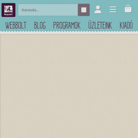
WEBBOLT
BLOG
PROGRAMOK
ÜZLETEINK
KIADÓ