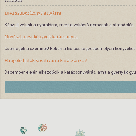
10+1 szuper könyv a nyárra
Készülj velünk a nyaralásra, mert a vakáció nemcsak a strandolás,
Művészi mesekönyvek karácsonyra
Csemegék a szemnek! Ebben a kis összegzésben olyan könyveket szer
Hangolódjatok kreatívan a karácsonyra!
December elején elkezdődik a karácsonyvárás, amit a gyertyák gyújt