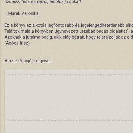
Színezz, fess és rajzolj belőlük jó sokat!
– Marék Veronika
Ez a könyv az alkotás legfontosabb és legelengedhetetlenebb alkot
Találtok majd a könyvben úgynevezett „szabad pacás oldalakat”, ah
Azoknak a jutalma pedig, akik elég bátrak, hogy telerajzolják az ol
(Agócs Írisz)
A szerző saját foltjaival