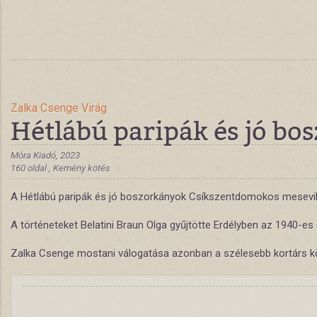
Zalka Csenge Virág
Hétlábú paripák és jó bo
Móra Kiadó, 2023
160 oldal , Kemény kötés
A Hétlábú paripák és jó boszorkányok Csíkszentdomokos mesevil
A történeteket Belatini Braun Olga gyűjtötte Erdélyben az 1940-es
Zalka Csenge mostani válogatása azonban a szélesebb kortárs köz