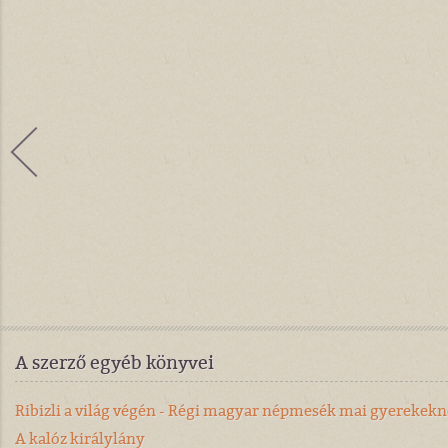
A szerző egyéb könyvei
Ribizli a világ végén - Régi magyar népmesék mai gyerekek
A kalóz királylány