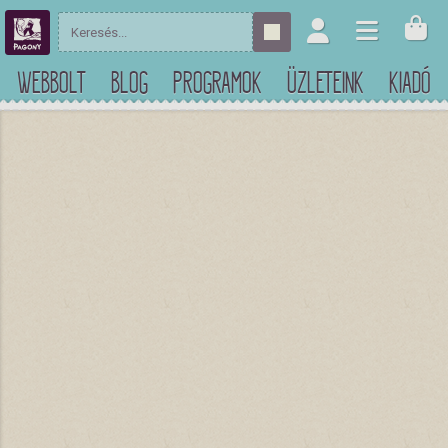
WEBBOLT
BLOG
PROGRAMOK
ÜZLETEINK
KIADÓ