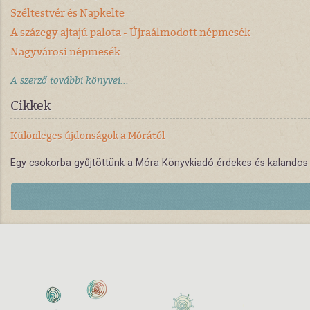
Széltestvér és Napkelte
A százegy ajtajú palota - Újraálmodott népmesék
Nagyvárosi népmesék
A szerző további könyvei...
Cikkek
Különleges újdonságok a Mórától
Egy csokorba gyűjtöttünk a Móra Könyvkiadó érdekes és kalandos kö