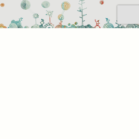
Sütihasználati beállítások
Mik azok a sütik?
Amikor ellátogat egy weboldalra, az információkat
tárolhat vagy gyűjthet be a böngészőjéről, amit az
esetek többségében sütik segítségével végez. Az
információk vonatkozhatnak Önre mint
felhasználóra, a preferenciáira, az Ön által használt