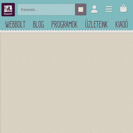
WEBBOLT
BLOG
PROGRAMOK
ÜZLETEINK
KIADÓ