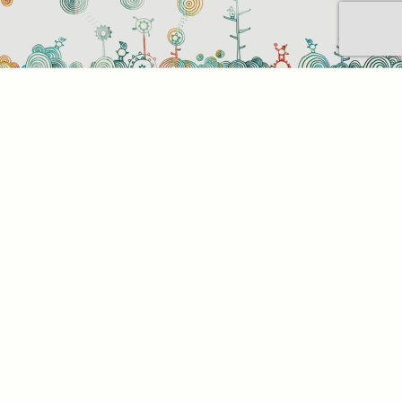
Sütihasználati beállítások
Mik azok a sütik?
Amikor ellátogat egy weboldalra, az információkat
tárolhat vagy gyűjthet be a böngészőjéről, amit az
esetek többségében sütik segítségével végez. Az
információk vonatkozhatnak Önre mint
felhasználóra, a preferenciáira, az Ön által használt
eszközre vagy az oldal elvárt működésének