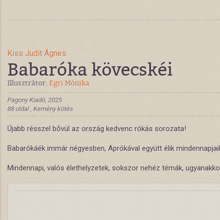
Kiss Judit Ágnes
Babaróka kövecskéi
Illusztrátor:
Egri Mónika
Pagony Kiadó, 2025
88 oldal , Kemény kötés
Újabb résszel bővül az ország kedvenc rókás sorozata!
Babarókáék immár négyesben, Aprókával együtt élik mindennapjaika
Mindennapi, valós élethelyzetek, sokszor nehéz témák, ugyanakkor 