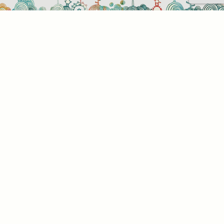
Sütihasználati beállítások
Mik azok a sütik?
Amikor ellátogat egy weboldalra, az információkat
tárolhat vagy gyűjthet be a böngészőjéről, amit az
esetek többségében sütik segítségével végez. Az
információk vonatkozhatnak Önre mint
felhasználóra, a preferenciáira, az Ön által használt
eszközre vagy az oldal elvárt működésének
biztosítására. Az információ általában nem alkalmas