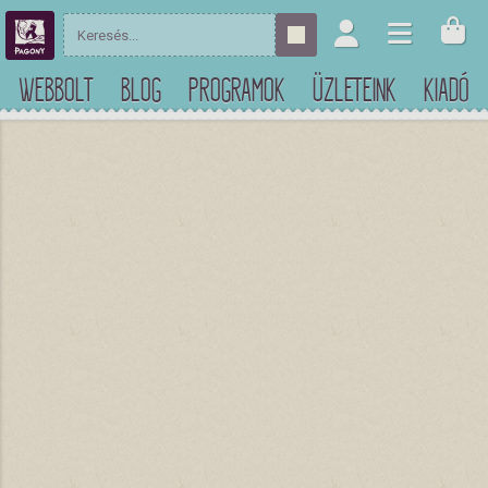
WEBBOLT
BLOG
PROGRAMOK
ÜZLETEINK
KIADÓ