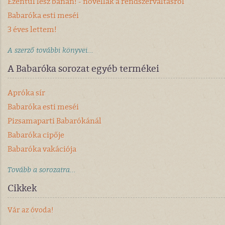
Ezentúl lesz banán! - novellák a rendszerváltásról
Babaróka esti meséi
3 éves lettem!
A szerző további könyvei...
A Babaróka sorozat egyéb termékei
Apróka sír
Babaróka esti meséi
Pizsamaparti Babarókánál
Babaróka cipője
Babaróka vakációja
Tovább a sorozatra...
Cikkek
Vár az óvoda!