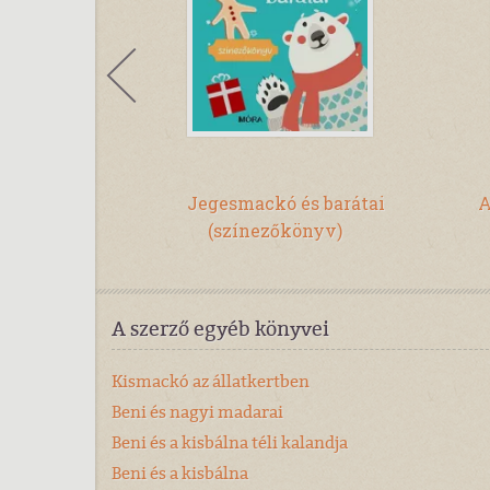
ya hangjait!
Jegesmackó és barátai
A
(színezőkönyv)
A szerző egyéb könyvei
Kismackó az állatkertben
Beni és nagyi madarai
Beni és a kisbálna téli kalandja
Beni és a kisbálna