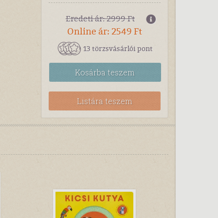
Eredeti ár: 2999 Ft
Online ár: 2549 Ft
13 törzsvásárlói pont
Kosárba
teszem
Listára teszem