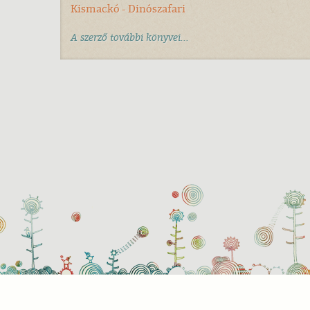
Kismackó - Dinószafari
A szerző további könyvei...
Süti