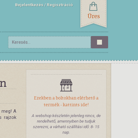
Bejelentkezés
Regisztráció
Üres
en
Ezekben a boltokban elérhető a
termék - kattints ide!
z meg! A
A webshop készletén jelenleg nincs, de
s rajzok
rendelhető, amennyiben be tudjuk
szerezni, a várható szállítási idő: 8- 15
nap.