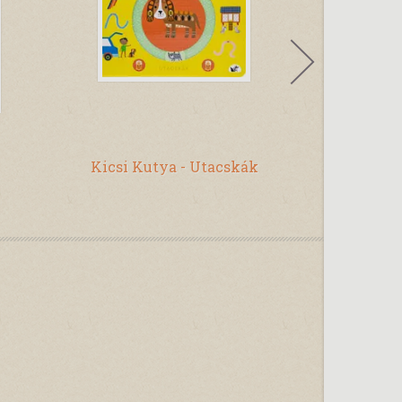
Pás
Kicsi Kutya - Utacskák
Pitypang 
na