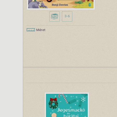
3-6
Méret