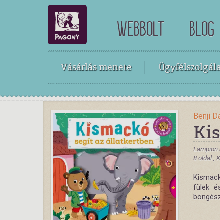
WEBBOLT
BLOG
Vásárlás menete
Ügyfélszolgála
Benji D
Kis
Lampion 
8 oldal ,
Kismack
fülek é
böngész