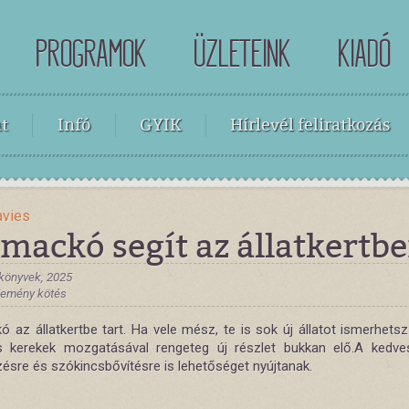
PROGRAMOK
ÜZLETEINK
KIADÓ
t
Infó
GYIK
Hírlevél feliratkozás
avies
mackó segít az állatkertb
könyvek, 2025
 Kemény kötés
ó az állatkertbe tart. Ha vele mész, te is sok új állatot ismerhets
s kerekek mozgatásával rengeteg új részlet bukkan elő.A kedve
ésre és szókincsbővítésre is lehetőséget nyújtanak.