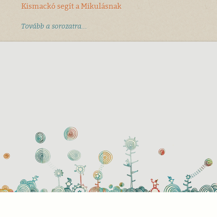
Kismackó segít a Mikulásnak
Tovább a sorozatra...
használati beállítások