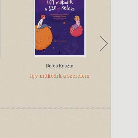
Barcs Kriszta
Wé
Így működik a szerelem
A gondola