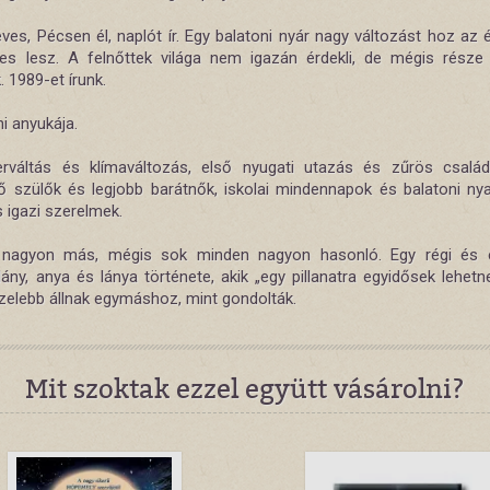
ves, Pécsen él, naplót ír. Egy balatoni nyár nagy változást hoz az 
es lesz. A felnőttek világa nem igazán érdekli, de mégis része
. 1989-et írunk.
i anyukája.
rváltás és klímaváltozás, első nyugati utazás és zűrös család
tő szülők és legjobb barátnők, iskolai mindennapok és balatoni nya
s igazi szerelmek.
 nagyon más, mégis sok minden nagyon hasonló. Egy régi és 
ány, anya és lánya története, akik „egy pillanatra egyidősek lehetn
özelebb állnak egymáshoz, mint gondolták.
Mit szoktak ezzel együtt vásárolni?