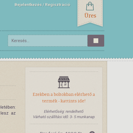
Bejelentkezés
Regisztráció
Üres
Ezekben a boltokban elérhető a
termék - kattints ide!
életében:
Elérhetőség: rendelhető
 lesz az
Várható szállítási idő: 3- 5 munkanap