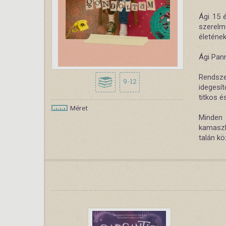
Ági 15 é
szerelm
életének
Ági Pann
Rendsze
9-12
idegesí
titkos é
Méret
Minden
kamaszl
talán k