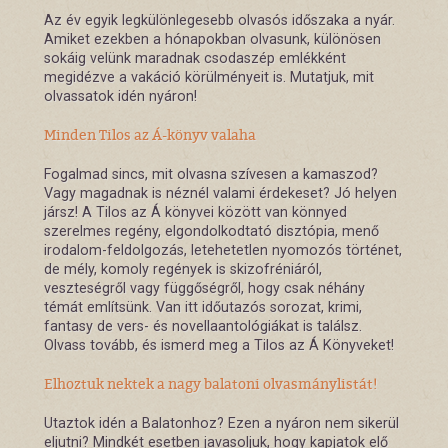
Az év egyik legkülönlegesebb olvasós időszaka a nyár.
Amiket ezekben a hónapokban olvasunk, különösen
sokáig velünk maradnak csodaszép emlékként
megidézve a vakáció körülményeit is. Mutatjuk, mit
olvassatok idén nyáron!
Minden Tilos az Á-könyv valaha
Fogalmad sincs, mit olvasna szívesen a kamaszod?
Vagy magadnak is néznél valami érdekeset? Jó helyen
jársz! A Tilos az Á könyvei között van könnyed
szerelmes regény, elgondolkodtató disztópia, menő
irodalom-feldolgozás, letehetetlen nyomozós történet,
de mély, komoly regények is skizofréniáról,
veszteségről vagy függőségről, hogy csak néhány
témát említsünk. Van itt időutazós sorozat, krimi,
fantasy de vers- és novellaantológiákat is találsz.
Olvass tovább, és ismerd meg a Tilos az Á Könyveket!
Elhoztuk nektek a nagy balatoni olvasmánylistát!
Utaztok idén a Balatonhoz? Ezen a nyáron nem sikerül
eljutni? Mindkét esetben javasoljuk, hogy kapjatok elő