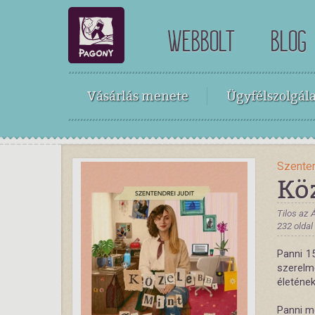
WEBBOLT
BLOG
Vásárlás menete
Ügyfélszolgála
Szenten
Kö
Tilos az 
232 oldal
Panni 15
szerelm
életének
Panni me