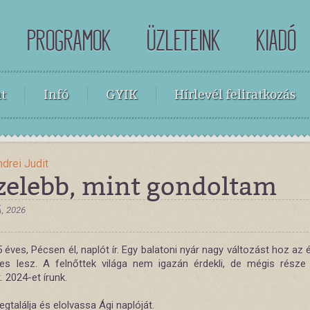
PROGRAMOK
ÜZLETEINK
KIADÓ
t
Infó
GYIK
Hírlevél feliratkozás
drei Judit
zelebb, mint gondoltam
Á, 2026
 éves, Pécsen él, naplót ír. Egy balatoni nyár nagy változást hoz az 
es lesz. A felnőttek világa nem igazán érdekli, de mégis része
. 2024-et írunk.
gtalálja és elolvassa Ági naplóját.