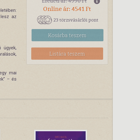
Eredeti ár: 4990 Ft
Online ár: 4541 Ft
életében:
 lesz az
23 törzsvásárlói pont
Kosárba
teszem
i ügyek,
Listára teszem
ralások,
egy mai
ek” – és