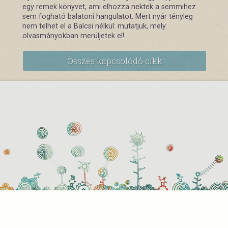
egy remek könyvet, ami elhozza nektek a semmihez
sem fogható balatoni hangulatot. Mert nyár tényleg
nem telhet el a Balcsi nélkül: mutatjuk, mely
olvasmányokban merüljetek el!
Összes kapcsolódó cikk
használati beállítások