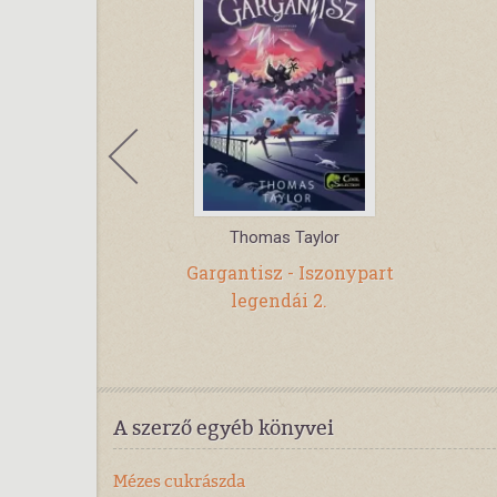
sanna
Thomas Taylor
asszony
Gargantisz - Iszonypart
legendái 2.
A szerző egyéb könyvei
Mézes cukrászda