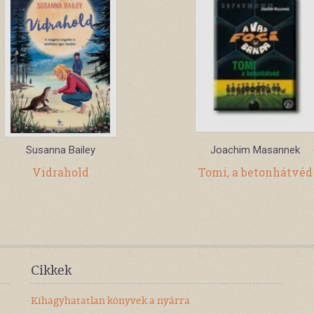
Susanna Bailey
Joachim Masannek
Vidrahold
Tomi, a betonhátvéd
Cikkek
Kihagyhatatlan könyvek a nyárra