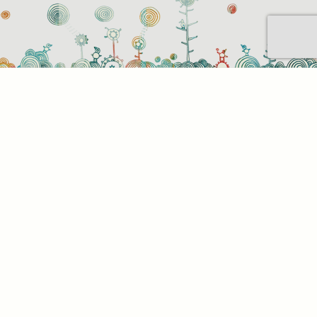
Sütihasználati beállítások
Mik azok a sütik?
Amikor ellátogat egy weboldalra, az információkat
tárolhat vagy gyűjthet be a böngészőjéről, amit az
esetek többségében sütik segítségével végez. Az
információk vonatkozhatnak Önre mint