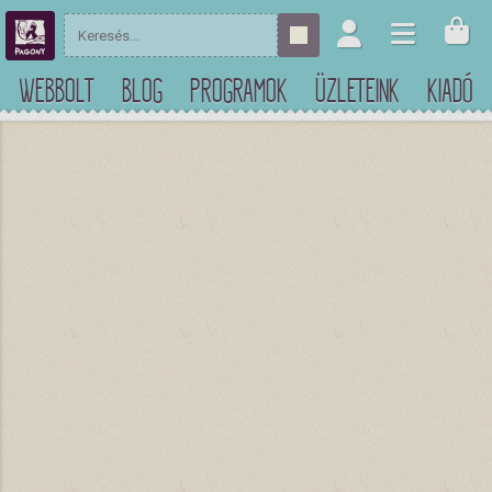
WEBBOLT
BLOG
PROGRAMOK
ÜZLETEINK
KIADÓ