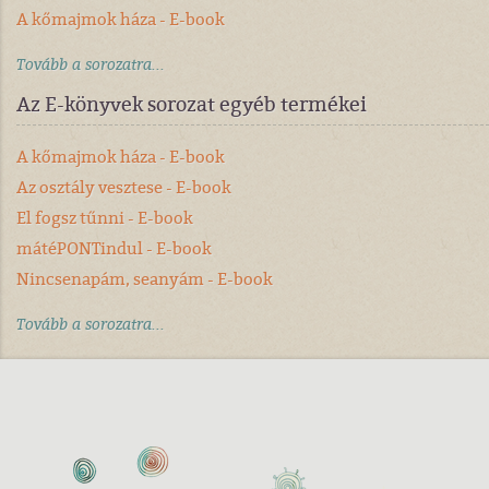
A kőmajmok háza - E-book
Tovább a sorozatra...
Az E-könyvek sorozat egyéb termékei
A kőmajmok háza - E-book
Az osztály vesztese - E-book
El fogsz tűnni - E-book
mátéPONTindul - E-book
Nincsenapám, seanyám - E-book
Tovább a sorozatra...