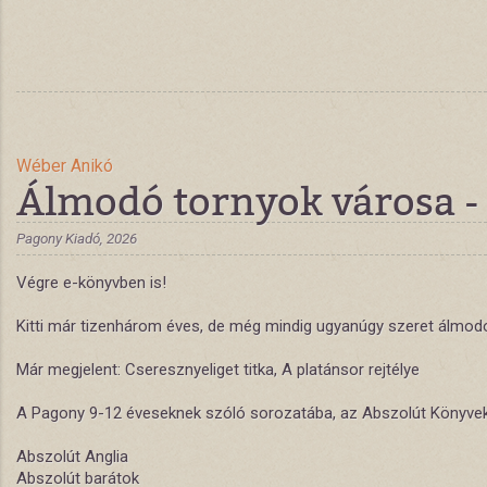
Wéber Anikó
Álmodó tornyok városa -
Pagony Kiadó, 2026
Végre e-könyvben is!
Kitti már tizenhárom éves, de még mindig ugyanúgy szeret álmodozn
Már megjelent: Cseresznyeliget titka, A platánsor rejtélye
A Pagony 9-12 éveseknek szóló sorozatába, az Abszolút Könyvekbe
Abszolút Anglia
Abszolút barátok