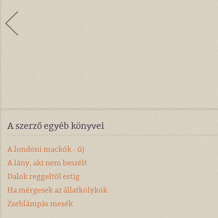
A szerző egyéb könyvei
A londoni mackók - új
A lány, aki nem beszélt
Dalok reggeltől estig
Ha mérgesek az állatkölykök
Zseblámpás mesék