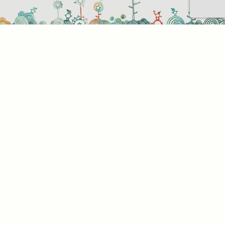
Sütihasználati beállítások
Mik azok a sütik?
Amikor ellátogat egy weboldalra, az információkat
tárolhat vagy gyűjthet be a böngészőjéről, amit az
esetek többségében sütik segítségével végez. Az
információk vonatkozhatnak Önre mint
felhasználóra, a preferenciáira, az Ön által használt
eszközre vagy az oldal elvárt működésének
biztosítására. Az információ általában nem alkalmas