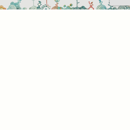
Sütihasználati beállítások
Mik azok a sütik?
Amikor ellátogat egy weboldalra, az információkat
tárolhat vagy gyűjthet be a böngészőjéről, amit az
esetek többségében sütik segítségével végez. Az
információk vonatkozhatnak Önre mint
felhasználóra, a preferenciáira, az Ön által használt
eszközre vagy az oldal elvárt működésének
biztosítására. Az információ általában nem alkalmas
az Ön közvetlen azonosítására, de képes Önnek