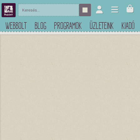
WEBBOLT
BLOG
PROGRAMOK
ÜZLETEINK
KIADÓ