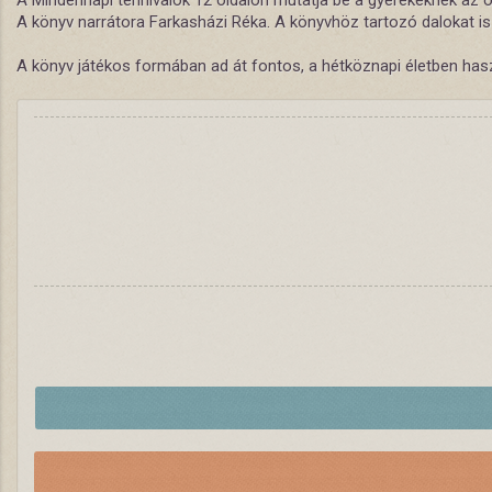
A Mindennapi tennivalók 12 oldalon mutatja be a gyerekeknek az 
A könyv narrátora Farkasházi Réka. A könyvhöz tartozó dalokat is
A könyv játékos formában ad át fontos, a hétköznapi életben hasz