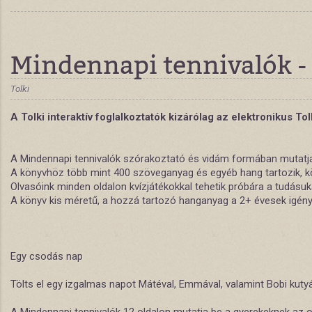
Mindennapi tennivalók - 
Tolki
A Tolki interaktív foglalkoztatók kizárólag az elektronikus To
A Mindennapi tennivalók szórakoztató és vidám formában mutatja
A könyvhöz több mint 400 szöveganyag és egyéb hang tartozik, kö
Olvasóink minden oldalon kvízjátékokkal tehetik próbára a tudásuk
A könyv kis méretű, a hozzá tartozó hanganyag a 2+ évesek igény
Egy csodás nap
Tölts el egy izgalmas napot Mátéval, Emmával, valamint Bobi kutyáv