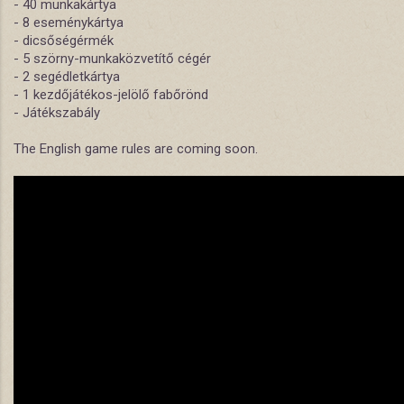
- 40 munkakártya
- 8 eseménykártya
- dicsőségérmék
- 5 szörny-munkaközvetítő cégér
- 2 segédletkártya
- 1 kezdőjátékos-jelölő fabőrönd
- Játékszabály
The English game rules are coming soon.