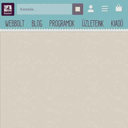
WEBBOLT
BLOG
PROGRAMOK
ÜZLETEINK
KIADÓ