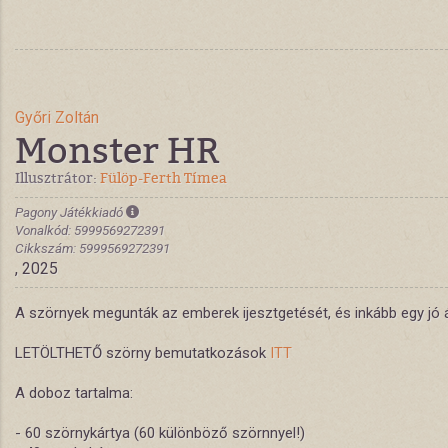
Győri Zoltán
Monster HR
Illusztrátor:
Fülöp-Ferth Tímea
Pagony Játékkiadó
Vonalkód: 5999569272391
Cikkszám: 5999569272391
, 2025
A szörnyek megunták az emberek ijesztgetését, és inkább egy jó á
LETÖLTHETŐ szörny bemutatkozások
ITT
A doboz tartalma:
- 60 szörnykártya (60 különböző szörnnyel!)