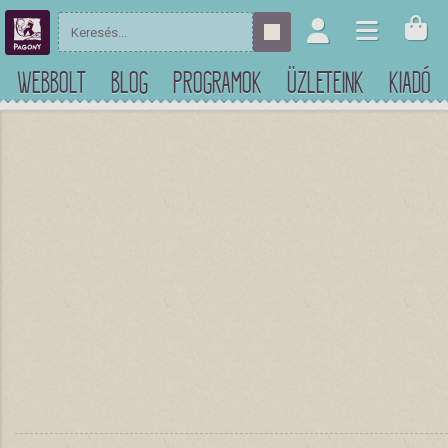
WEBBOLT
BLOG
PROGRAMOK
ÜZLETEINK
KIADÓ