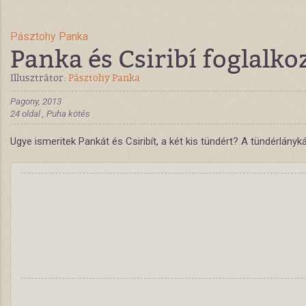
Pásztohy Panka
Panka és Csiribí foglalko
Illusztrátor:
Pásztohy Panka
Pagony, 2013
24 oldal , Puha kötés
Ugye ismeritek Pankát és Csiribít, a két kis tündért? A tündérlány