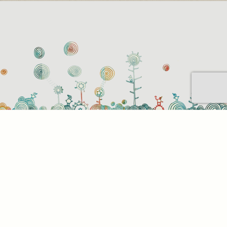
Sütihasználati beállítások
Mik azok a sütik?