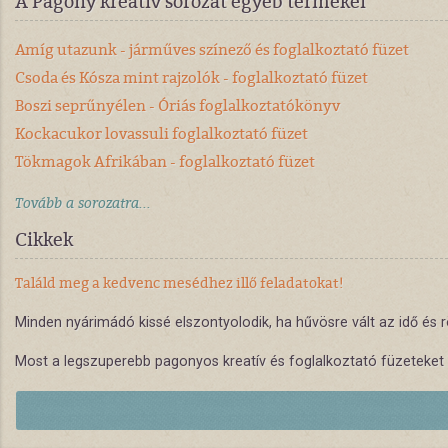
A Pagony kreatív sorozat egyéb termékei
Amíg utazunk - járműves színező és foglalkoztató füzet
Csoda és Kósza mint rajzolók - foglalkoztató füzet
Boszi seprűnyélen - Óriás foglalkoztatókönyv
Kockacukor lovassuli foglalkoztató füzet
Tökmagok Afrikában - foglalkoztató füzet
Tovább a sorozatra...
Cikkek
Találd meg a kedvenc mesédhez illő feladatokat!
Minden nyárimádó kissé elszontyolodik, ha hűvösre vált az idő és r
Most a legszuperebb pagonyos kreatív és foglalkoztató füzeteket 