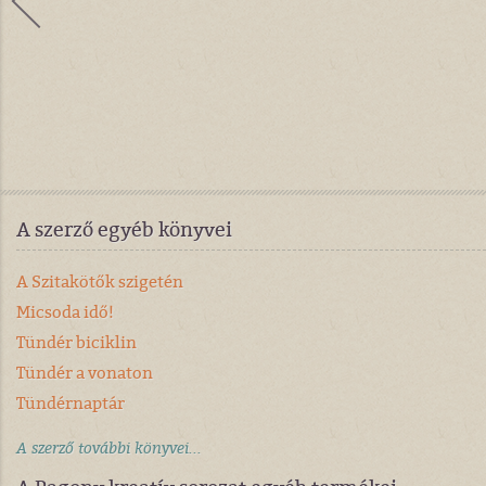
A szerző egyéb könyvei
A Szitakötők szigetén
Micsoda idő!
Tündér biciklin
Tündér a vonaton
Tündérnaptár
A szerző további könyvei...