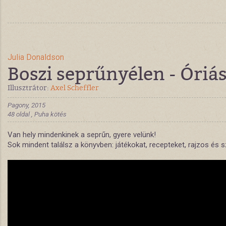
Julia Donaldson
Boszi seprűnyélen - Óriá
Illusztrátor:
Axel Scheffler
Pagony, 2015
48 oldal , Puha kötés
Van hely mindenkinek a seprűn, gyere velünk!
Sok mindent találsz a könyvben: játékokat, recepteket, rajzos és s