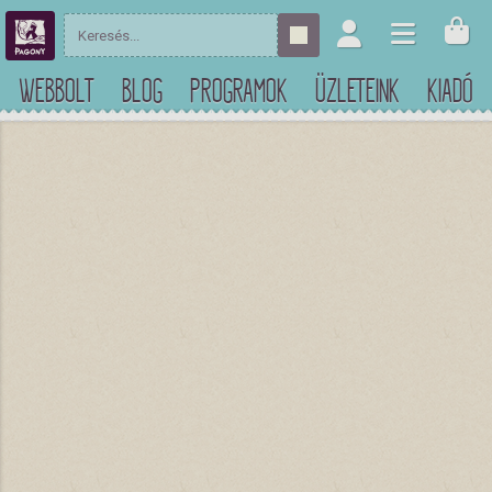
WEBBOLT
BLOG
PROGRAMOK
ÜZLETEINK
KIADÓ