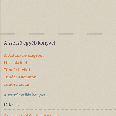
A szerző egyéb könyvei
A Szitakötők szigetén
Micsoda idő!
Tündér biciklin
Tündér a vonaton
Tündérnaptár
A szerző további könyvei...
Cikkek
Örökre összeköt minket valami