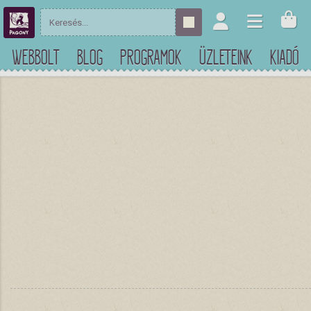
WEBBOLT
BLOG
PROGRAMOK
ÜZLETEINK
KIADÓ