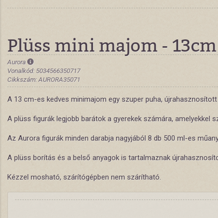
Plüss mini majom - 13cm
Aurora
Vonalkód: 5034566350717
Cikkszám: AURORA35071
A 13 cm-es kedves minimajom egy szuper puha, újrahasznosított 
A plüss figurák legjobb barátok a gyerekek számára, amelyekkel sz
Az Aurora figurák minden darabja nagyjából 8 db 500 ml-es műanya
A plüss borítás és a belső anyagok is tartalmaznak újrahasznosí
Kézzel mosható, szárítógépben nem szárítható.