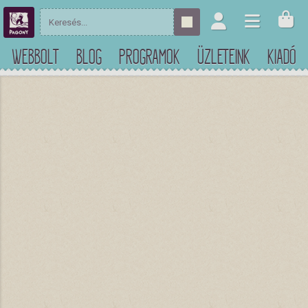
WEBBOLT
BLOG
PROGRAMOK
ÜZLETEINK
KIADÓ