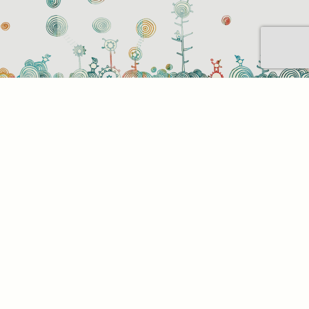
Sütihasználati beállítások
Mik azok a sütik?
Amikor ellátogat egy weboldalra, az információkat
tárolhat vagy gyűjthet be a böngészőjéről, amit az
esetek többségében sütik segítségével végez. Az
információk vonatkozhatnak Önre mint
felhasználóra, a preferenciáira, az Ön által használt