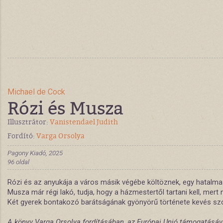
Michael de Cock
Rózi és Musza
Illusztrátor:
Vanistendael Judith
Fordító:
Varga Orsolya
Pagony Kiadó, 2025
96 oldal
Rózi és az anyukája a város másik végébe költöznek, egy ­hatalmas
Musza már régi lakó, tudja, hogy a házmestertől tartani kell, mert n
Két gyerek bontakozó barátságának gyönyörű története kevés szóv
A könyv Varga Orsolya fordításában, az Európai Unió támogatásáv