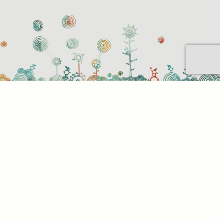
Sütihasználati beállítások
Mik azok a sütik?
Amikor ellátogat egy weboldalra, az információkat