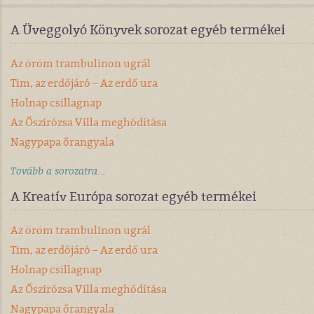
A Üveggolyó Könyvek sorozat egyéb termékei
Az öröm trambulinon ugrál
Tim, az erdőjáró – Az erdő ura
Holnap csillagnap
Az Őszirózsa Villa meghódítása
Nagypapa őrangyala
Tovább a sorozatra...
A Kreatív Európa sorozat egyéb termékei
Az öröm trambulinon ugrál
Tim, az erdőjáró – Az erdő ura
Holnap csillagnap
Az Őszirózsa Villa meghódítása
Nagypapa őrangyala