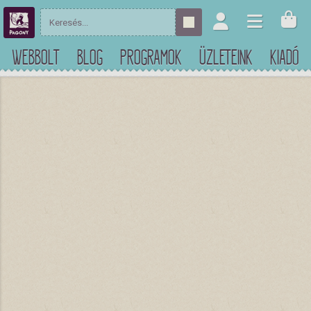
WEBBOLT
BLOG
PROGRAMOK
ÜZLETEINK
KIADÓ