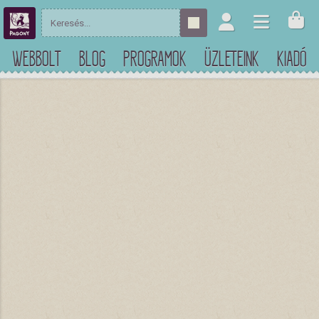
WEBBOLT
BLOG
PROGRAMOK
ÜZLETEINK
KIADÓ