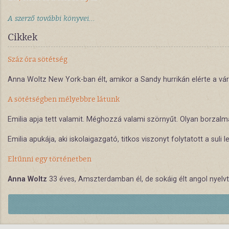
A szerző további könyvei...
Cikkek
Száz óra sötétség
Anna Woltz New York-ban élt, amikor a Sandy hurrikán elérte a vár
A sötétségben mélyebbre látunk
Emilia apja tett valamit. Méghozzá valami szörnyűt. Olyan borzalm
Emilia apukája, aki iskolaigazgató, titkos viszonyt folytatott a suli
Eltűnni egy történetben
Anna Woltz
33 éves, Amszterdamban él, de sokáig élt angol nyelvte