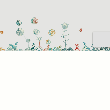
Sütihasználati beállítások
Mik azok a sütik?