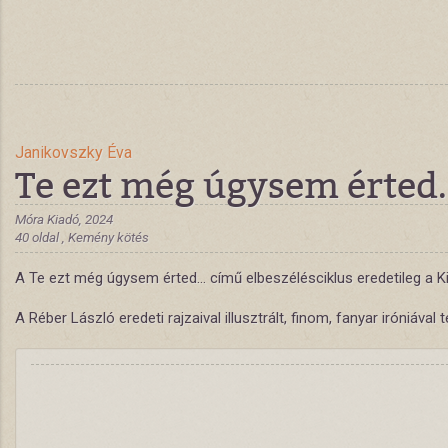
Janikovszky Éva
Te ezt még úgysem érted
Móra Kiadó, 2024
40 oldal , Kemény kötés
A Te ezt még úgysem érted… című elbeszélésciklus eredetileg a Kin
A Réber László eredeti rajzaival illusztrált, finom, fanyar irón