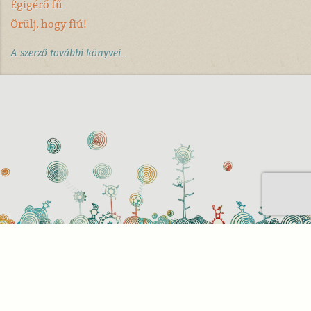
Égigérő fű
Örülj, hogy fiú!
A szerző további könyvei...