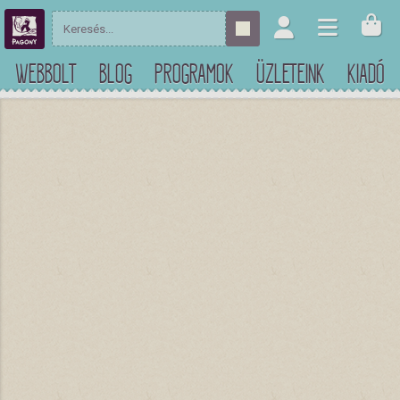
WEBBOLT
BLOG
PROGRAMOK
ÜZLETEINK
KIADÓ