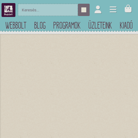
WEBBOLT
BLOG
PROGRAMOK
ÜZLETEINK
KIADÓ