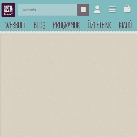
WEBBOLT
BLOG
PROGRAMOK
ÜZLETEINK
KIADÓ