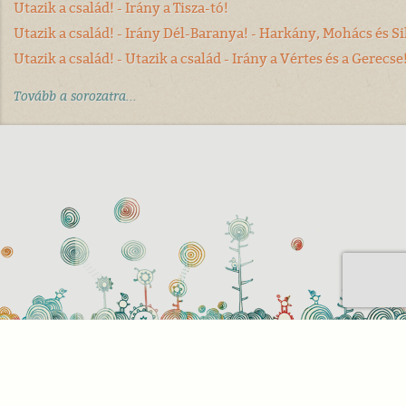
Utazik a család! - Irány a Tisza-tó!
Utazik a család! - Irány Dél-Baranya! - Harkány, Mohács és Si
Utazik a család! - Utazik a család - Irány a Vértes és a Gerecse
Tovább a sorozatra...