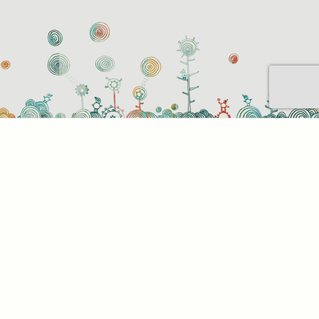
Sütihasználati beállítások
Mik azok a sütik?
Amikor ellátogat egy weboldalra, az információkat
tárolhat vagy gyűjthet be a böngészőjéről, amit az