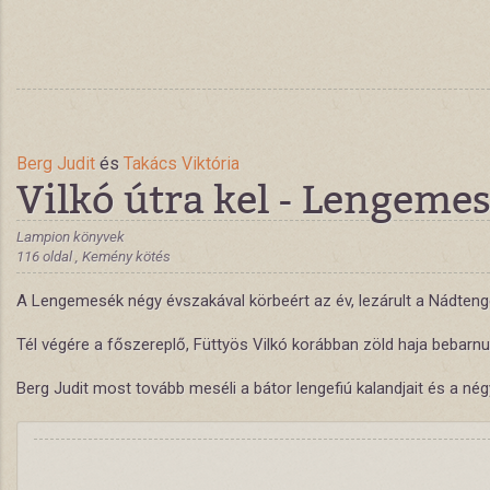
Berg Judit
és
Takács Viktória
Vilkó útra kel - Lengemes
Lampion könyvek
116 oldal , Kemény kötés
A Lengemesék négy évszakával körbeért az év, lezárult a Nádteng
Tél végére a főszereplő, Füttyös Vilkó korábban zöld haja bebarnult
Berg Judit most tovább meséli a bátor lengefiú kalandjait és a né