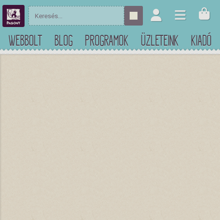
WEBBOLT
BLOG
PROGRAMOK
ÜZLETEINK
KIADÓ