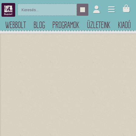
WEBBOLT
BLOG
PROGRAMOK
ÜZLETEINK
KIADÓ