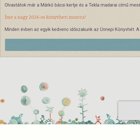
Olvastátok már a Márkó bácsi kertje és a Tekla madarai című meséke
Íme a nagy 2026-os könyvheti mustra!
Minden évben az egyik kedvenc időszakunk az Ünnepi Könyvhét. A r