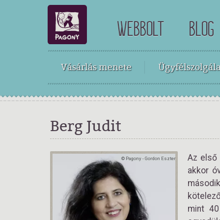
WEBBOLT
BLOG
Vásárlás menete
Ügyfélszolgála
Berg Judit
Az első 
© Pagony - Gordon Eszter
akkor óv
második
kötelező
mint 40