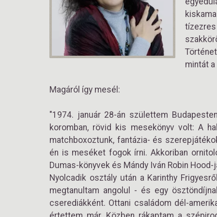
egyedül
kiskama
tízezres
szakkörö
Történet
mintát a
Magáról így mesél:
"1974. január 28-án születtem Budapesten
koromban, rövid kis mesekönyv volt: A ha
matchboxoztunk, fantázia- és szerepjátéko
én is meséket fogok írni. Akkoriban ornit
Dumas-könyvek és Mándy Iván Robin Hood-ja
Nyolcadik osztály után a Karinthy Frigyes
megtanultam angolul - és egy ösztöndíjn
cserediákként. Ottani családom dél-amerikai
értettem már. Közben rákaptam a szépiroda