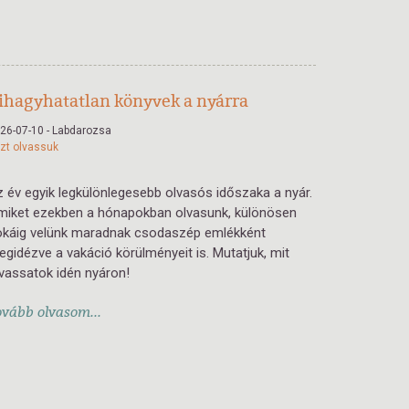
ihagyhatatlan könyvek a nyárra
26-07-10 - Labdarozsa
zt olvassuk
 év egyik legkülönlegesebb olvasós időszaka a nyár.
miket ezekben a hónapokban olvasunk, különösen
okáig velünk maradnak csodaszép emlékként
gidézve a vakáció körülményeit is. Mutatjuk, mit
vassatok idén nyáron!
ovább olvasom...