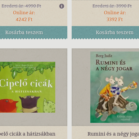
Eredeti ár:
4990 Ft
Eredeti ár:
3990 Ft
Online ár:
Online ár:
4242 Ft
3392 Ft
Kosárba
teszem
Kosárba
teszem
pelő cicák a hátizsákban
Rumini és a négy jog