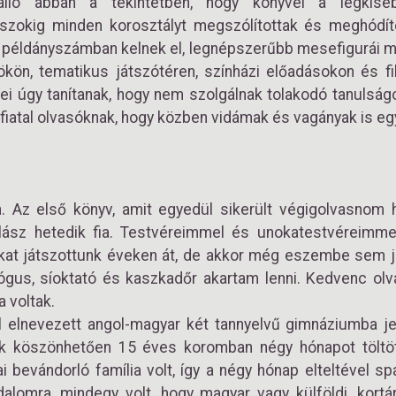
álló abban a tekintetben, hogy könyvei a legkis
szokig minden korosztályt megszólítottak és meghódíto
 példányszámban kelnek el, legnépszerűbb mesefigurái má
kön, tematikus játszótéren, színházi előadásokon és fi
ei úgy tanítanak, hogy nem szolgálnak tolakodó tanulság
 fiatal olvasóknak, hogy közben vidámak és vagányak is eg
. Az első könyv, amit egyedül sikerült végigolvasnom 
lász hetedik fia. Testvéreimmel és unokatestvéreimme
kat játszottunk éveken át, de akkor még eszembe sem j
ológus, síoktató és kaszkadőr akartam lenni. Kedvenc o
 voltak.
ről elnevezett angol-magyar két tannyelvű gimnáziumba 
ak köszönhetően 15 éves koromban négy hónapot tölt
 bevándorló família volt, így a négy hónap elteltével sp
lomra, mindegy volt, hogy magyar vagy külföldi, kortá