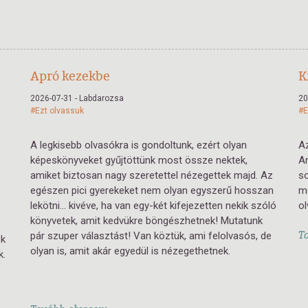
Apró kezekbe
K
2026-07-31 - Labdarozsa
20
#Ezt olvassuk
#E
A legkisebb olvasókra is gondoltunk, ezért olyan
Az
képeskönyveket gyűjtöttünk most össze nektek,
A
amiket biztosan nagy szeretettel nézegettek majd. Az
s
egészen pici gyerekeket nem olyan egyszerű hosszan
me
lekötni… kivéve, ha van egy-két kifejezetten nekik szóló
ol
könyvetek, amit kedvükre böngészhetnek! Mutatunk
T
pár szuper választást! Van köztük, ami felolvasós, de
ek
olyan is, amit akár egyedül is nézegethetnek.
k.