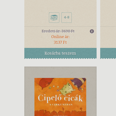
4-8
Eredeti ár:
3690 Ft
Online ár:
3137 Ft
Kosárba
teszem