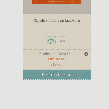
Cipelő cicák a cirkuszban
3-8
Eredeti ár:
3690 Ft
Online ár:
3137 Ft
Kosárba
teszem