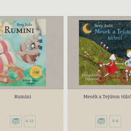
Rumini
Mesék a Tejúton túlró
6-12
5-8