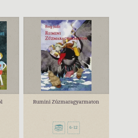
l
Rumini Zúzmaragyarmaton
6-12