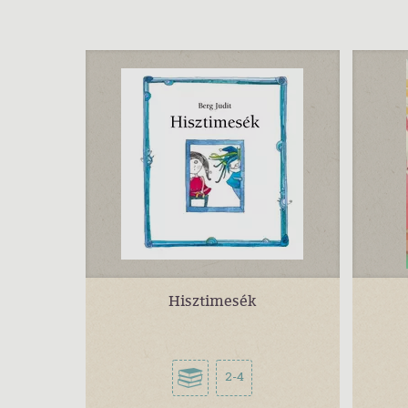
Hisztimesék
2-4