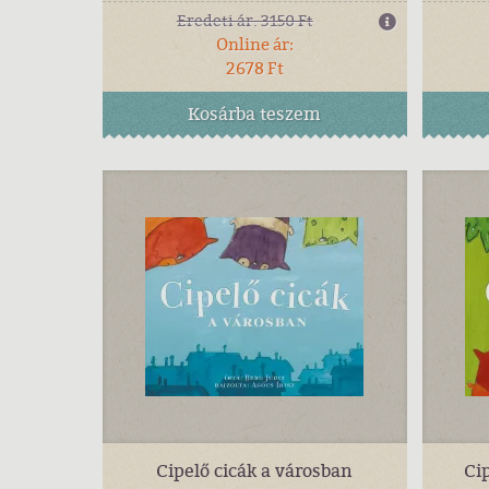
Eredeti ár:
3150 Ft
Online ár:
2678 Ft
Kosárba
teszem
Cipelő cicák a városban
Ci