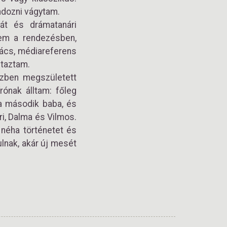
andozni vágytam.
át és drámatanári
tem a rendezésben,
mács, médiareferens
utaztam.
özben megszületett
rónak álltam: főleg
 a második baba, és
ri, Dalma és Vilmos.
 néha történetet és
lnak, akár új mesét