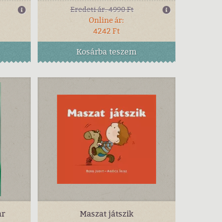
Eredeti ár:
4990 Ft
Online ár:
4242 Ft
Kosárba
teszem
ar
Maszat játszik