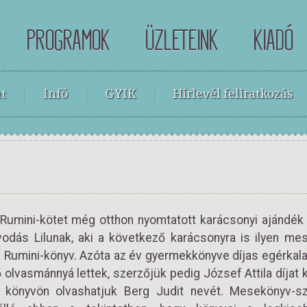
PROGRAMOK
ÜZLETEINK
KIADÓ
t
Infó
GYIK
Hírlevél feliratkozás
Rumini-kötet
még otthon nyomtatott karácsonyi ajándék v
odás Lilunak, aki a következő karácsonyra is ilyen mes
 Rumini-könyv. Azóta az év gyermekkönyve díjas egérkal
 olvasmánnyá lettek, szerzőjük pedig József Attila díjat
 könyvön olvashatjuk Berg Judit nevét. Mesekönyv-s