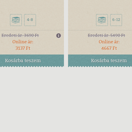
4-8
6-12
Eredeti ár:
3690 Ft
Eredeti ár:
5490 Ft
Online ár:
Online ár:
3137 Ft
4667 Ft
Kosárba
teszem
Kosárba
teszem