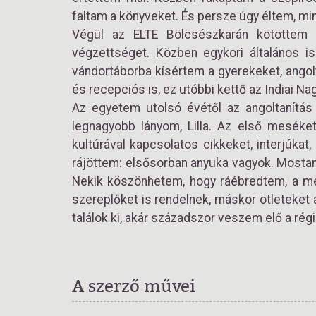
faltam a könyveket. És persze úgy éltem, min
Végül az ELTE Bölcsészkarán kötöttem k
végzettséget. Közben egykori általános i
vándortáborba kísértem a gyerekeket, angol
és recepciós is, ez utóbbi kettő az Indiai 
Az egyetem utolsó évétől az angoltanítás
legnagyobb lányom, Lilla. Az első meséket 
kultúrával kapcsolatos cikkeket, interjúka
rájöttem: elsősorban anyuka vagyok. Mostanr
Nekik köszönhetem, hogy ráébredtem, a mes
szereplőket is rendelnek, máskor ötleteket 
találok ki, akár századszor veszem elő a rég
A szerző művei