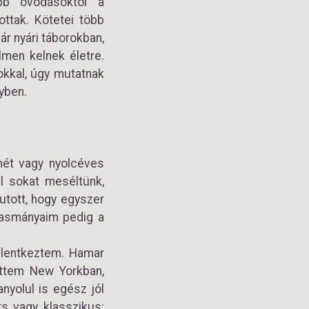
ebb óvodásoktól a
ttak. Kötetei több
r nyári táborokban,
lmen kelnek életre.
okkal, úgy mutatnak
yben.
hét vagy nyolcéves
l sokat meséltünk,
utott, hogy egyszer
lvasmányaim pedig a
jelentkeztem. Hamar
öttem New Yorkban,
anyolul is egész jól
rs vagy klasszikus: