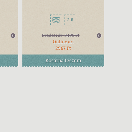
2-5
Eredeti ár:
3490 Ft
Online ár:
2967 Ft
Kosárba
teszem