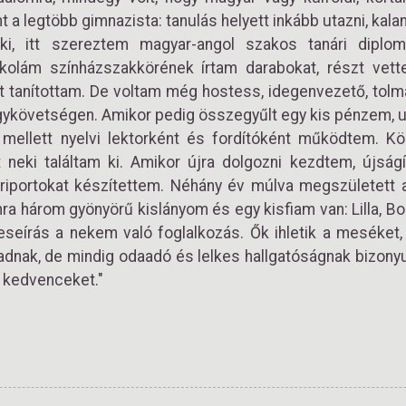
t a legtöbb gimnazista: tanulás helyett inkább utazni, kal
i, itt szereztem magyar-angol szakos tanári diplom
skolám színházszakkörének írtam darabokat, részt vet
t tanítottam. De voltam még hostess, idegenvezető, tol
Nagykövetségen. Amikor pedig összegyűlt egy kis pénzem, 
 mellett nyelvi lektorként és fordítóként működtem. K
neki találtam ki. Amikor újra dolgozni kezdtem, újságí
t, riportokat készítettem. Néhány év múlva megszületett
a három gyönyörű kislányom és egy kisfiam van: Lilla, Bo
eírás a nekem való foglalkozás. Ők ihletik a meséket,
adnak, de mindig odaadó és lelkes hallgatóságnak bizonyu
i kedvenceket."