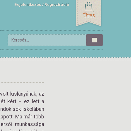
Bejelentkezés
Regisztráció
Üres
olt kislányának, az
ét kért – ez lett a
andok sok iskolában
 kapott. Ma már több
zerzői munkássága