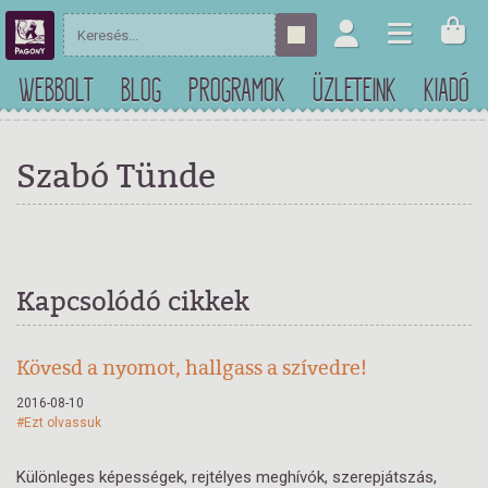
WEBBOLT
BLOG
PROGRAMOK
ÜZLETEINK
KIADÓ
Szabó Tünde
Kapcsolódó cikkek
Kövesd a nyomot, hallgass a szívedre!
2016-08-10
#Ezt olvassuk
Különleges képességek, rejtélyes meghívók, szerepjátszás,